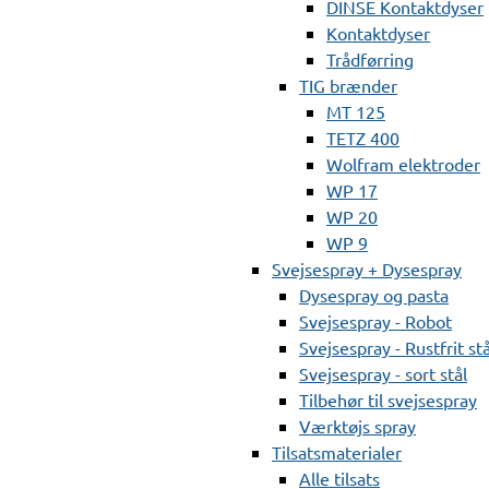
DINSE Kontaktdyser
Kontaktdyser
Trådførring
TIG brænder
MT 125
TETZ 400
Wolfram elektroder
WP 17
WP 20
WP 9
Svejsespray + Dysespray
Dysespray og pasta
Svejsespray - Robot
Svejsespray - Rustfrit stå
Svejsespray - sort stål
Tilbehør til svejsespray
Værktøjs spray
Tilsatsmaterialer
Alle tilsats