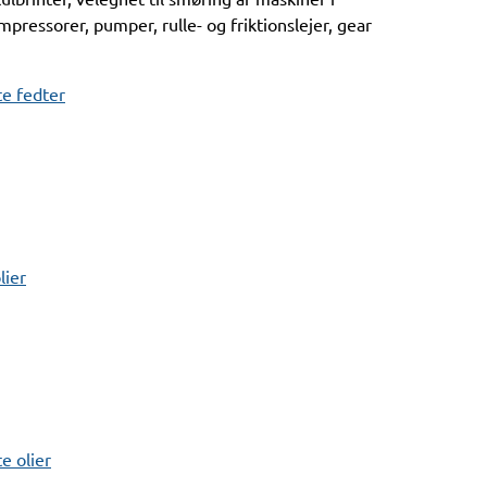
pressorer, pumper, rulle- og friktionslejer, gear
e fedter
lier
 olier