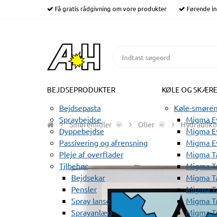
Få gratis rådgivning om vore produkter
Førende in
BEJDSEPRODUKTER
KØLE OG SKÆR
Bejdsepasta
Køle-smørem
Spraybejdse
Migma Ev
Smøremidler
Olier
Hydrauliko
Dyppebejdse
Migma Ev
Passivering og afrensning
Migma E
Pleje af overflader
Migma T
Tilbehør
Migma T
Bejdsekar
Migma T
Pensler
Migma T
Spray lanse
Migma T
Sprayanlæg
Migma T