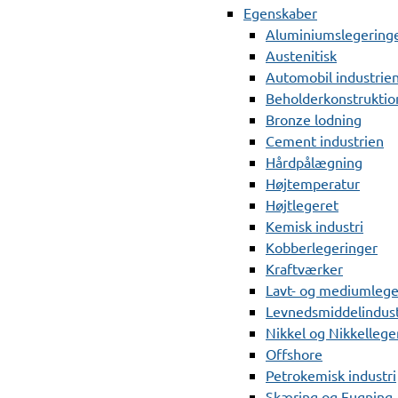
Egenskaber
Aluminiumslegering
Austenitisk
Automobil industrie
Beholderkonstruktio
Bronze lodning
Cement industrien
Hårdpålægning
Højtemperatur
Højtlegeret
Kemisk industri
Kobberlegeringer
Kraftværker
Lavt- og mediumlege
Levnedsmiddelindust
Nikkel og Nikkellege
Offshore
Petrokemisk industri
Skæring og Fugning