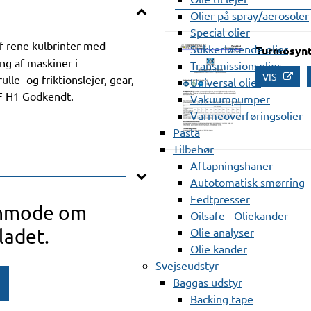
Olier på spray/aerosoler
Special olier
f rene kulbrinter med
Sukkerløsende olier
Turmosynt
ing af maskiner i
Transmissionsolier
VIS
le- og friktionslejer, gear,
Universal olier
SF H1 Godkendt.
Vakuumpumper
Varmeoverføringsolier
Pasta
Tilbehør
Aftapningshaner
Autotomatisk smørring
Fedtpresser
anmode om
Oilsafe - Oliekander
ladet.
Olie analyser
Olie kander
Svejseudstyr
Baggas udstyr
Backing tape