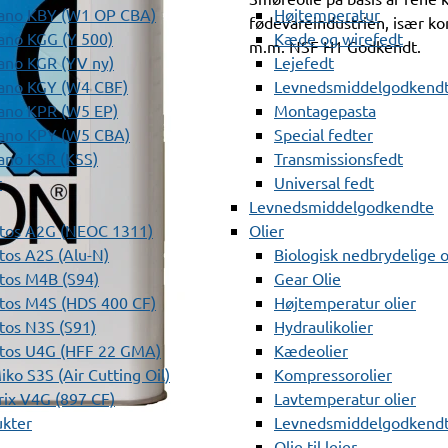
ano KBY (W1 OP CBA)
Højtemperatur
fødevareindustrien, især kom
ano KGG (Y 500)
Kæde og wirefedt
m.m. NSF H1 Godkendt.
ano KGR (YV ny)
Lejefedt
ano KGY (W4 CBF)
Levnedsmiddelgodkendt
ano KPR (W5 EP)
Montagepasta
ano KPY (W5 CBA)
Special fedter
ano KSR (KSS)
Transmissionsfedt
r
Universal fedt
Levnedsmiddelgodkendte
tos A2G (NEOC 1311)
Olier
os A2S (Alu-N)
Biologisk nedbrydelige o
tos M4B (S94)
Gear Olie
tos M4S (HDS 400 CF)
Højtemperatur olier
os N3S (S91)
Hydraulikolier
tos U4G (HFF 22 GMA)
Kædeolier
ko S3S (Air Cutting Oil)
Kompressorolier
ix V4G (897 CF)
Lavtemperatur olier
ukter
Levnedsmiddelgodkendte
Olie til lejer