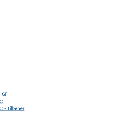
3 GF
ct
t - Tilbehør