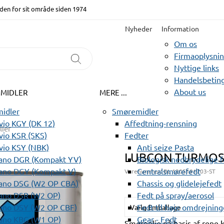
den for sit område siden 1974
Nyheder
Information
Om os
Firmaoplysni
Nyttige links
Handelsbeting
About us
EMIDLER
MERE ...
idler
Smøremidler
io KGY (DK 12)
Affedtning-rensning
lier
io KSR (SKS)
Fedter
vio KSY (NBK)
Anti seize Pasta
LUBCON TURMOS
ano DGR (Kompakt YV)
Biologisk nedbrydelige 
ano DGY (Kompakt V)
Centralsmørefedt
Varenummer:
BL 1205191703-ST
ano DSG (W2 OP CBA)
Chassis og glidelejefedt
ano DSR (W2 OP)
Fedt på spray/aerosol
ano DSY (W2 OP CBF)
Fedt til høje omdrejning
Vælg Emballage
ano KBG (W1 OP)
Gear - Fedt
Smøreolie på basis af rene k