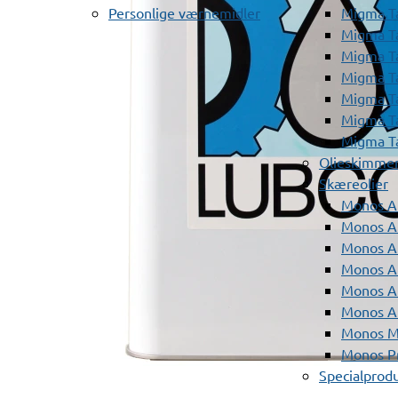
Personlige værnemidler
Migma T
Migma T
Migma T
Migma T
Migma T
Migma T
Migma T
Olieskimme
Skæreolier
Monos A
Monos At
Monos A
Monos A
Monos At
Monos A
Monos Mi
Monos Pr
Specialprod