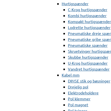
Hurtigspænder
C-Krog hurtigspænder
Kombi hurtigspænder
Kompakt hurtigspænder
Lodrette hurtigspænder
Pneumatiske dreje spæ
Pneumatiske gribe spæ
Pneumatiske spænder
Skruetvinger hurtigspæ
Skubbe hurtigspænder
U-Krog hurtigspænder
Vandret hurtigspænder
Kabel mm
DINSE stik og bøsninger
Drejelig pol
Elektrodeholdere
Pol klemmer
Pol magnet
Pol tvinger