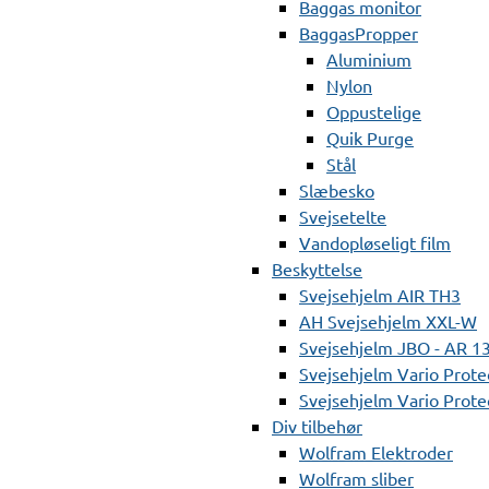
Baggas monitor
BaggasPropper
Aluminium
Nylon
Oppustelige
Quik Purge
Stål
Slæbesko
Svejsetelte
Vandopløseligt film
Beskyttelse
Svejsehjelm AIR TH3
AH Svejsehjelm XXL-W
Svejsehjelm JBO - AR 1
Svejsehjelm Vario Prote
Svejsehjelm Vario Protec
Div tilbehør
Wolfram Elektroder
Wolfram sliber