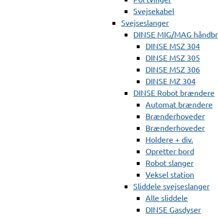
Svejsekabel
Svejseslanger
DINSE MIG/MAG håndb
DINSE MSZ 304
DINSE MSZ 305
DINSE MSZ 306
DINSE MZ 304
DINSE Robot brændere
Automat brændere
Brænderhoveder
Brænderhoveder
Holdere + div.
Opretter bord
Robot slanger
Veksel station
Sliddele svejseslanger
Alle sliddele
DINSE Gasdyser