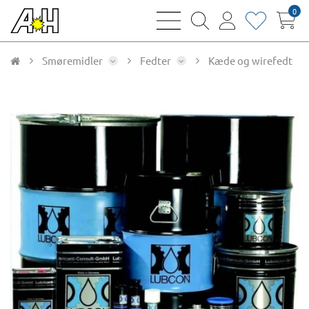
0
bars
magnifying
user
heart
sharp
glass
thin
thin
thin
thin
Smøremidler
Fedter
Kæde og wirefedt