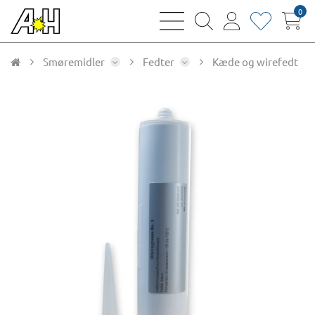
0
bars
magnifying
user
heart
sharp
glass
thin
thin
thin
thin
Smøremidler
Fedter
Kæde og wirefedt