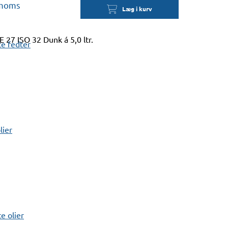
 moms
Læg i kurv
7 ISO 32 Dunk á 5,0 ltr.
e fedter
lier
 olier