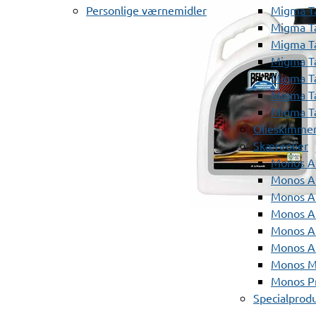
Personlige værnemidler
Migma T
Migma T
Migma T
Migma T
Migma T
Migma T
Migma T
Olieskimme
Skæreolier
Monos A
Monos At
Monos A
Monos A
Monos At
Monos A
Monos Mi
Monos Pr
Specialprod