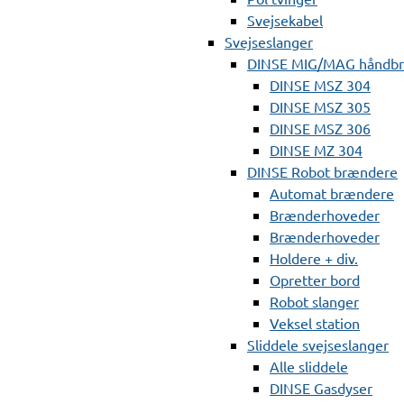
Svejsekabel
Svejseslanger
DINSE MIG/MAG håndb
DINSE MSZ 304
DINSE MSZ 305
DINSE MSZ 306
DINSE MZ 304
DINSE Robot brændere
Automat brændere
Brænderhoveder
Brænderhoveder
Holdere + div.
Opretter bord
Robot slanger
Veksel station
Sliddele svejseslanger
Alle sliddele
DINSE Gasdyser