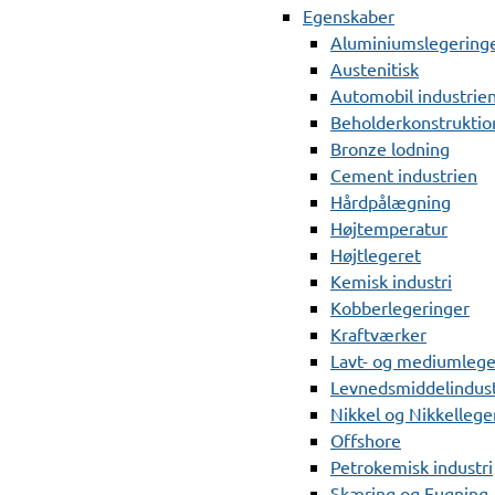
Egenskaber
Aluminiumslegering
Austenitisk
Automobil industrie
Beholderkonstruktio
Bronze lodning
Cement industrien
Hårdpålægning
Højtemperatur
Højtlegeret
Kemisk industri
Kobberlegeringer
Kraftværker
Lavt- og mediumlege
Levnedsmiddelindust
Nikkel og Nikkellege
Offshore
Petrokemisk industri
Skæring og Fugning