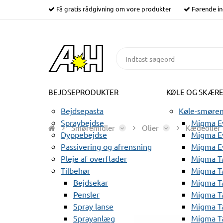
Få gratis rådgivning om vore produkter
Førende in
BEJDSEPRODUKTER
KØLE OG SKÆR
Bejdsepasta
Køle-smørem
Spraybejdse
Migma Ev
Smøremidler
Olier
Kædeolier
Dyppebejdse
Migma Ev
Passivering og afrensning
Migma E
Pleje af overflader
Migma T
Tilbehør
Migma T
Bejdsekar
Migma T
Pensler
Migma T
Spray lanse
Migma T
Sprayanlæg
Migma T