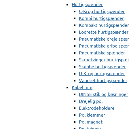
Hurtigspænder
C-Krog hurtigspænder
Kombi hurtigspænder
Kompakt hurtigspænder
Lodrette hurtigspænder
Pneumatiske dreje spæ
Pneumatiske gribe spæ
Pneumatiske spænder
Skruetvinger hurtigspæ
Skubbe hurtigspænder
U-Krog hurtigspænder
Vandret hurtigspænder
Kabel mm
DINSE stik og bøsninger
Drejelig pol
Elektrodeholdere
Pol klemmer
Pol magnet
Pol tvinger