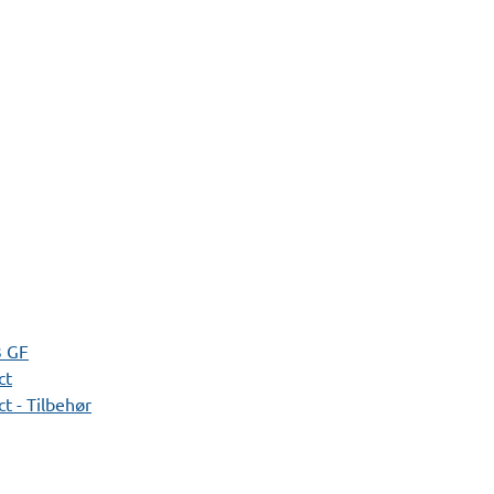
3 GF
ct
t - Tilbehør