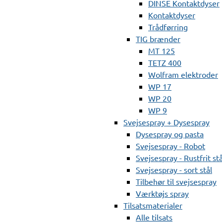
DINSE Kontaktdyser
Kontaktdyser
Trådførring
TIG brænder
MT 125
TETZ 400
Wolfram elektroder
WP 17
WP 20
WP 9
Svejsespray + Dysespray
Dysespray og pasta
Svejsespray - Robot
Svejsespray - Rustfrit stå
Svejsespray - sort stål
Tilbehør til svejsespray
Værktøjs spray
Tilsatsmaterialer
Alle tilsats