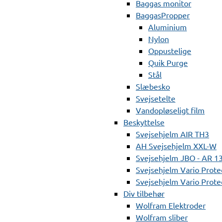
Baggas monitor
BaggasPropper
Aluminium
Nylon
Oppustelige
Quik Purge
Stål
Slæbesko
Svejsetelte
Vandopløseligt film
Beskyttelse
Svejsehjelm AIR TH3
AH Svejsehjelm XXL-W
Svejsehjelm JBO - AR 1
Svejsehjelm Vario Prote
Svejsehjelm Vario Protec
Div tilbehør
Wolfram Elektroder
Wolfram sliber