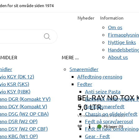
den for sit område siden 1974
Nyheder
Information
Om os
Firmaoplysni
Nyttige links
Handelsbeting
About us
EMIDLER
MERE ...
idler
Smøremidler
io KGY (DK 12)
Affedtning-rensning
io KSR (SKS)
Fedter
vio KSY (NBK)
Anti seize Pasta
BEL-RAY NO TOX 
ano DGR (Kompakt YV)
Biologisk nedbrydelige 
5,0 LTR.
ano DGY (Kompakt V)
Centralsmørefedt
ano DSG (W2 OP CBA)
Chassis og glidelejefedt
Varenummer:
BE 27-32-005
ano DSR (W2 OP)
Fedt på spray/aerosol
På lager (1)
ano DSY (W2 OP CBF)
Fedt til høje omdrejning
ano KBG (W1 OP)
Gear - Fedt