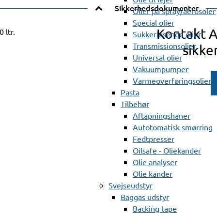
Sikkerhedsdokumenter
Olier på spray/aerosoler
Special olier
Kontakt 
ltr.
Sukkerløsende olier
Transmissionsolier
sikke
Universal olier
Vakuumpumper
Varmeoverføringsolier
Pasta
Tilbehør
Aftapningshaner
Autotomatisk smørring
Fedtpresser
Oilsafe - Oliekander
Olie analyser
Olie kander
Svejseudstyr
Baggas udstyr
Backing tape