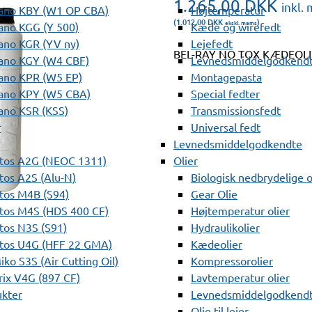
1.265,00
DKK
inkl.
ano KBY (W1 OP CBA)
Højtemperatur
(1.012,00
DKK
)
ekskl. moms
ano KGG (Y 500)
Kæde og wirefedt
ano KGR (YV ny)
Lejefedt
BEL-RAY NO TOX KÆDEOLIE 2
ano KGY (W4 CBF)
Levnedsmiddelgodkendt
ano KPR (W5 EP)
Montagepasta
ano KPY (W5 CBA)
Special fedter
ano KSR (KSS)
Transmissionsfedt
r
Universal fedt
Levnedsmiddelgodkendte
tos A2G (NEOC 1311)
Olier
os A2S (Alu-N)
Biologisk nedbrydelige o
tos M4B (S94)
Gear Olie
tos M4S (HDS 400 CF)
Højtemperatur olier
os N3S (S91)
Hydraulikolier
tos U4G (HFF 22 GMA)
Kædeolier
ko S3S (Air Cutting Oil)
Kompressorolier
ix V4G (897 CF)
Lavtemperatur olier
ukter
Levnedsmiddelgodkendte
Olie til lejer