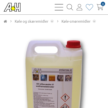
0
bars
magnifying
user
heart
sharp
glass
thin
thin
thin
thin
Køle og skæremidler
Køle-smøremidler