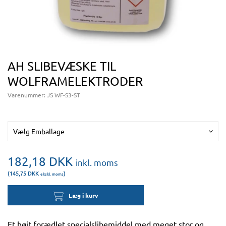
AH SLIBEVÆSKE TIL
WOLFRAMELEKTRODER
Varenummer:
JS WF-S3-ST
Vælg Emballage
182,18
DKK
inkl. moms
(145,75
DKK
)
ekskl. moms
Læg i kurv
Et højt forædlet specialslibemiddel med meget stor og