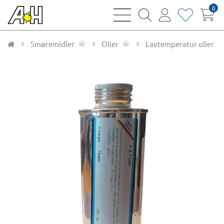
0
bars
magnifying
user
heart
sharp
glass
thin
thin
thin
thin
Smøremidler
Olier
Lavtemperatur olier