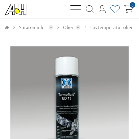
0
bars
magnifying
user
heart
sharp
glass
thin
thin
thin
thin
Smøremidler
Olier
Lavtemperatur olier