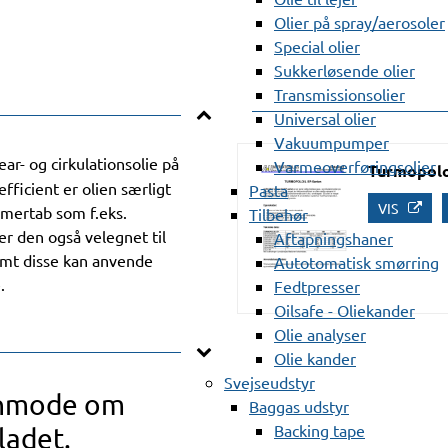
Olier på spray/aerosoler
Special olier
Sukkerløsende olier
Transmissionsolier
Universal olier
Vakuumpumper
ar- og cirkulationsolie på
Varmeoverføringsolier
Turmopoloi
fficient er olien særligt
Pasta
VIS
rmertab som f.eks.
Tilbehør
er den også velegnet til
Aftapningshaner
emt disse kan anvende
Autotomatisk smørring
.
Fedtpresser
Oilsafe - Oliekander
Olie analyser
Olie kander
Svejseudstyr
anmode om
Baggas udstyr
Backing tape
ladet.