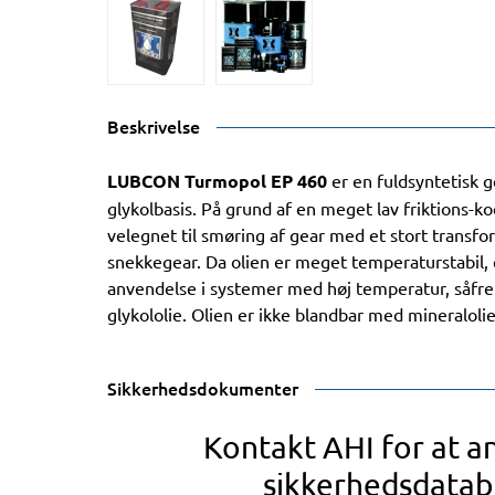
Beskrivelse
LUBCON Turmopol EP 460
er en fuldsyntetisk ge
glykolbasis. På grund af en meget lav friktions-koe
velegnet til smøring af gear med et stort transfo
snekkegear. Da olien er meget temperaturstabil, 
anvendelse i systemer med høj temperatur, såfr
glykololie. Olien er ikke blandbar med mineralolie
Sikkerhedsdokumenter
Kontakt AHI for at 
sikkerhedsdatab