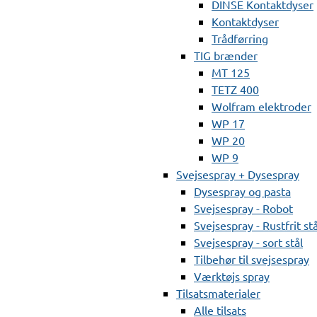
DINSE Kontaktdyser
Kontaktdyser
Trådførring
TIG brænder
MT 125
TETZ 400
Wolfram elektroder
WP 17
WP 20
WP 9
Svejsespray + Dysespray
Dysespray og pasta
Svejsespray - Robot
Svejsespray - Rustfrit stå
Svejsespray - sort stål
Tilbehør til svejsespray
Værktøjs spray
Tilsatsmaterialer
Alle tilsats