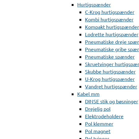
Hurtigspænder
C-Krog hurtigspænder
Kombi hurtigspænder
Kompakt hurtigspænder
Lodrette hurtigspænder
Pneumatiske dreje spæ
Pneumatiske gribe spæ
Pneumatiske spænder
Skruetvinger hurtigspæ
Skubbe hurtigspænder
U-Krog hurtigspænder
Vandret hurtigspænder
Kabel mm
DINSE stik og bøsninger
Drejelig pol
Elektrodeholdere
Pol klemmer
Pol magnet
Pol tvinger