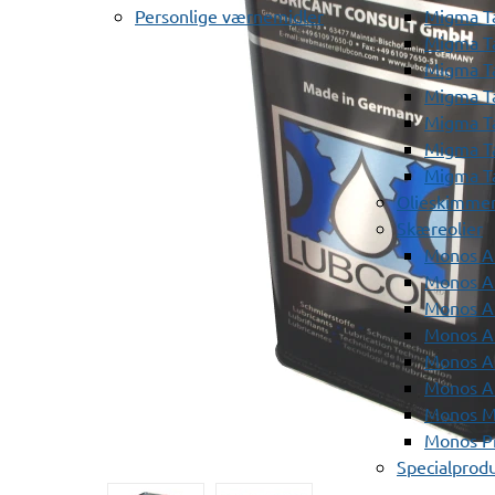
Personlige værnemidler
Migma T
Migma T
Migma T
Migma T
Migma T
Migma T
Migma T
Olieskimme
Skæreolier
Monos A
Monos At
Monos A
Monos A
Monos At
Monos A
Monos Mi
Monos Pr
Specialprod