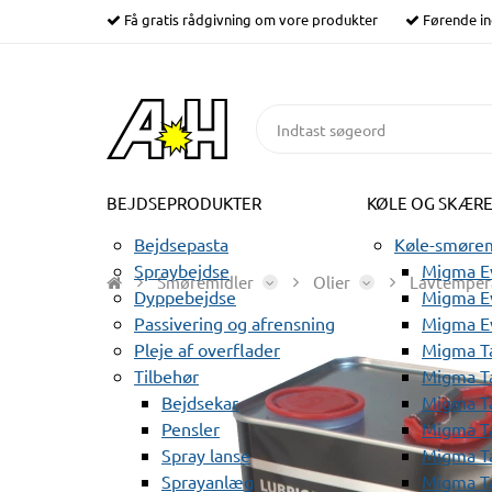
Få gratis rådgivning om vore produkter
Førende in
BEJDSEPRODUKTER
KØLE OG SKÆR
Bejdsepasta
Køle-smørem
Spraybejdse
Migma Ev
Smøremidler
Olier
Lavtempera
Dyppebejdse
Migma Ev
Passivering og afrensning
Migma E
Pleje af overflader
Migma T
Tilbehør
Migma T
Bejdsekar
Migma T
Pensler
Migma T
Spray lanse
Migma T
Sprayanlæg
Migma T