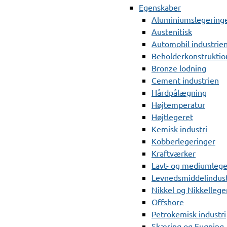
Egenskaber
Aluminiumslegering
Austenitisk
Automobil industrie
Beholderkonstruktio
Bronze lodning
Cement industrien
Hårdpålægning
Højtemperatur
Højtlegeret
Kemisk industri
Kobberlegeringer
Kraftværker
Lavt- og mediumlege
Levnedsmiddelindust
Nikkel og Nikkellege
Offshore
Petrokemisk industri
Skæring og Fugning