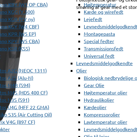
ano KBY (W1 OP CBA)
Højtemperatur
smøring af gear med et stor
ano KGG (Y 500)
Kæde og wirefedt
ano KGR (YV ny)
Lejefedt
ano KGY (W4 CBF)
Levnedsmiddelgodkendt
ano KPR (W5 EP)
Montagepasta
ano KPY (W5 CBA)
Special fedter
ano KSR (KSS)
Transmissionsfedt
r
Universal fedt
Levnedsmiddelgodkendte
tos A2G (NEOC 1311)
Olier
os A2S (Alu-N)
Biologisk nedbrydelige o
tos M4B (S94)
Gear Olie
tos M4S (HDS 400 CF)
Højtemperatur olier
os N3S (S91)
Hydraulikolier
tos U4G (HFF 22 GMA)
Kædeolier
ko S3S (Air Cutting Oil)
Kompressorolier
ix V4G (897 CF)
Lavtemperatur olier
ukter
Levnedsmiddelgodkendte
Olie til lejer