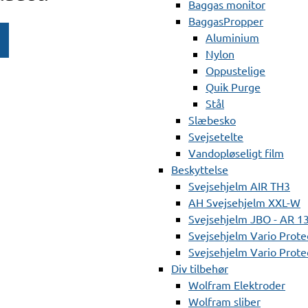
Baggas monitor
BaggasPropper
Aluminium
Nylon
Oppustelige
Quik Purge
Stål
Slæbesko
Svejsetelte
Vandopløseligt film
Beskyttelse
Svejsehjelm AIR TH3
AH Svejsehjelm XXL-W
Svejsehjelm JBO - AR 1
Svejsehjelm Vario Prote
Svejsehjelm Vario Protec
Div tilbehør
Wolfram Elektroder
Wolfram sliber