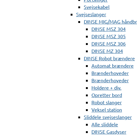
Svejsekabel
Svejseslanger
DINSE MIG/MAG håndb
DINSE MSZ 304
DINSE MSZ 305
DINSE MSZ 306
DINSE MZ 304
DINSE Robot brændere
Automat brændere
Brænderhoveder
Brænderhoveder
Holdere + div.
Opretter bord
Robot slanger
Veksel station
Sliddele svejseslanger
Alle sliddele
DINSE Gasdyser