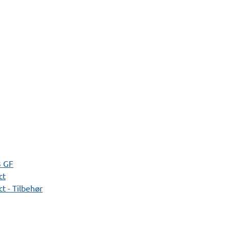
3 GF
ct
t - Tilbehør