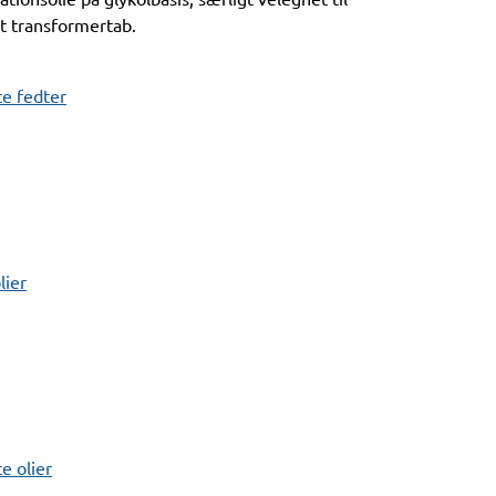
t transformertab.
e fedter
lier
 olier