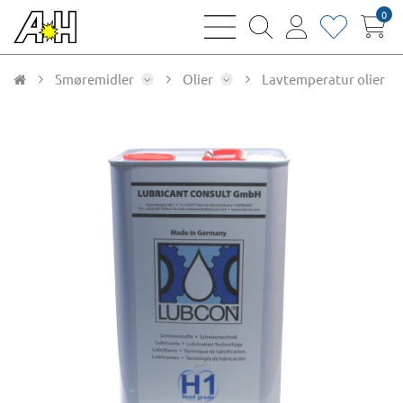
0
bars
magnifying
user
heart
sharp
glass
thin
thin
thin
thin
Smøremidler
Olier
Lavtemperatur olier