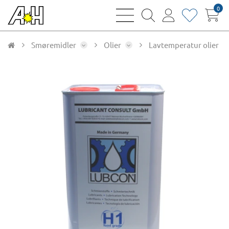
0
bars
magnifying
user
heart
sharp
glass
thin
thin
thin
thin
Smøremidler
Olier
Lavtemperatur olier