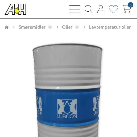
0
bars
magnifying
user
heart
sharp
glass
thin
thin
thin
thin
Smøremidler
Olier
Lavtemperatur olier