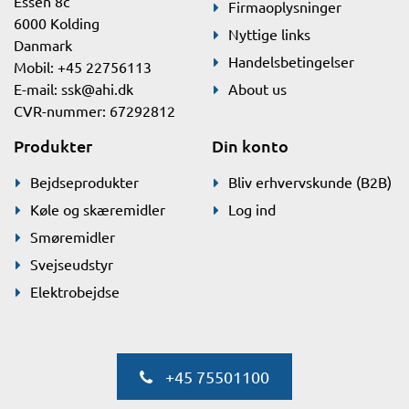
Essen 8c
Firmaoplysninger
6000 Kolding
Nyttige links
Danmark
Handelsbetingelser
Mobil: +45 22756113
E-mail:
ssk@ahi.dk
About us
CVR-nummer: 67292812
Produkter
Din konto
Bejdseprodukter
Bliv erhvervskunde (B2B)
Køle og skæremidler
Log ind
Smøremidler
Svejseudstyr
Elektrobejdse
+45 75501100