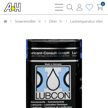
0
bars
magnifying
user
heart
sharp
glass
thin
thin
thin
thin
Smøremidler
Olier
Lavtemperatur olier