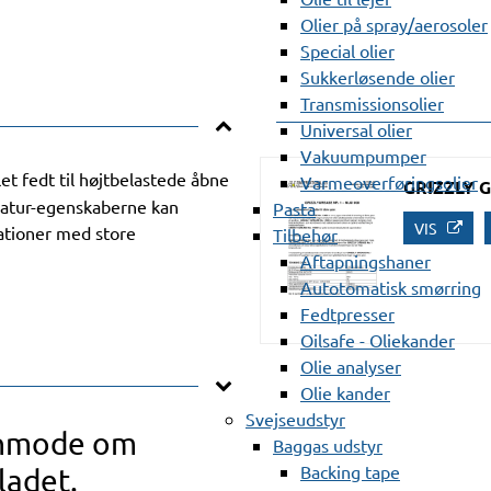
Olier på spray/aerosoler
Special olier
Sukkerløsende olier
Transmissionsolier
Universal olier
Vakuumpumper
et fedt til højtbelastede åbne
Varmeoverføringsolier
GRIZZLY G
ratur-egenskaberne kan
Pasta
VIS
ationer med store
Tilbehør
Aftapningshaner
Autotomatisk smørring
Fedtpresser
Oilsafe - Oliekander
Olie analyser
Olie kander
Svejseudstyr
anmode om
Baggas udstyr
Backing tape
ladet.