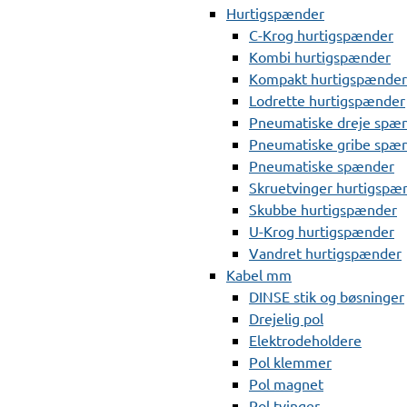
Hurtigspænder
C-Krog hurtigspænder
Kombi hurtigspænder
Kompakt hurtigspænder
Lodrette hurtigspænder
Pneumatiske dreje spæ
Pneumatiske gribe spæ
Pneumatiske spænder
Skruetvinger hurtigspæ
Skubbe hurtigspænder
U-Krog hurtigspænder
Vandret hurtigspænder
Kabel mm
DINSE stik og bøsninger
Drejelig pol
Elektrodeholdere
Pol klemmer
Pol magnet
Pol tvinger