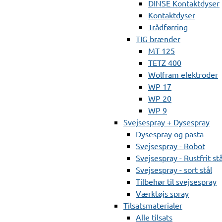
DINSE Kontaktdyser
Kontaktdyser
Trådførring
TIG brænder
MT 125
TETZ 400
Wolfram elektroder
WP 17
WP 20
WP 9
Svejsespray + Dysespray
Dysespray og pasta
Svejsespray - Robot
Svejsespray - Rustfrit stå
Svejsespray - sort stål
Tilbehør til svejsespray
Værktøjs spray
Tilsatsmaterialer
Alle tilsats