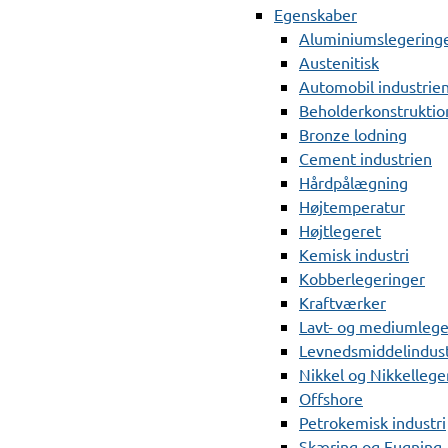
Egenskaber
Aluminiumslegering
Austenitisk
Automobil industrie
Beholderkonstruktio
Bronze lodning
Cement industrien
Hårdpålægning
Højtemperatur
Højtlegeret
Kemisk industri
Kobberlegeringer
Kraftværker
Lavt- og mediumlege
Levnedsmiddelindust
Nikkel og Nikkellege
Offshore
Petrokemisk industri
Skæring og Fugning