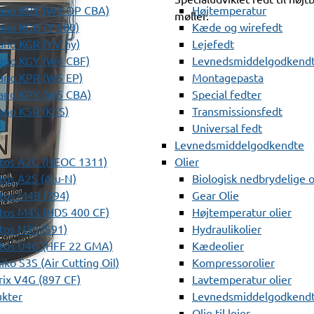
ano KBY (W1 OP CBA)
Højtemperatur
møller.
ano KGG (Y 500)
Kæde og wirefedt
ano KGR (YV ny)
Lejefedt
ano KGY (W4 CBF)
Levnedsmiddelgodkendt
ano KPR (W5 EP)
Montagepasta
ano KPY (W5 CBA)
Special fedter
ano KSR (KSS)
Transmissionsfedt
r
Universal fedt
Levnedsmiddelgodkendte
tos A2G (NEOC 1311)
Olier
os A2S (Alu-N)
Biologisk nedbrydelige o
tos M4B (S94)
Gear Olie
tos M4S (HDS 400 CF)
Højtemperatur olier
os N3S (S91)
Hydraulikolier
tos U4G (HFF 22 GMA)
Kædeolier
ko S3S (Air Cutting Oil)
Kompressorolier
ix V4G (897 CF)
Lavtemperatur olier
ukter
Levnedsmiddelgodkendte
Olie til lejer