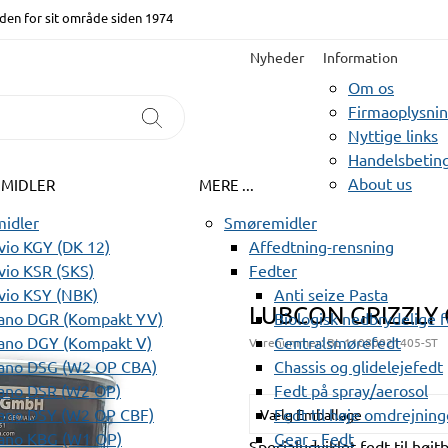
den for sit område siden 1974
Nyheder
Information
Om os
Firmaoplysni
Nyttige links
Handelsbeting
About us
EMIDLER
MERE ...
idler
Smøremidler
io KGY (DK 12)
Affedtning-rensning
io KSR (SKS)
Fedter
vio KSY (NBK)
Anti seize Pasta
LUBCON GRIZZLY 
ano DGR (Kompakt YV)
Biologisk nedbrydelige 
ano DGY (Kompakt V)
Centralsmørefedt
Varenummer:
BL 11080021405-ST
ano DSG (W2 OP CBA)
Chassis og glidelejefedt
ano DSR (W2 OP)
Fedt på spray/aerosol
ano DSY (W2 OP CBF)
Fedt til høje omdrejning
Vælg Emballage
ano KBG (W1 OP)
Gear - Fedt
Specialudviklet fedt til hø