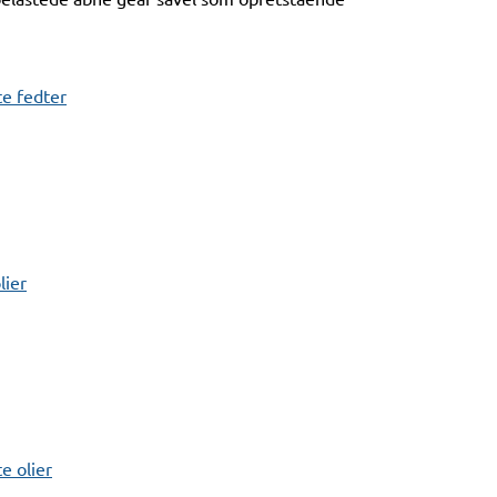
e fedter
lier
 olier