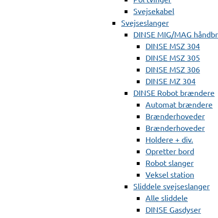
Svejsekabel
Svejseslanger
DINSE MIG/MAG håndb
DINSE MSZ 304
DINSE MSZ 305
DINSE MSZ 306
DINSE MZ 304
DINSE Robot brændere
Automat brændere
Brænderhoveder
Brænderhoveder
Holdere + div.
Opretter bord
Robot slanger
Veksel station
Sliddele svejseslanger
Alle sliddele
DINSE Gasdyser