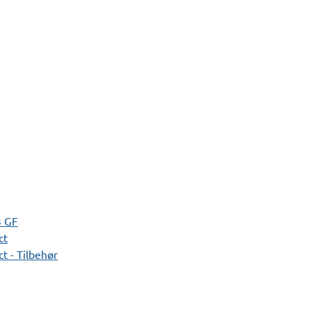
3 GF
ct
t - Tilbehør