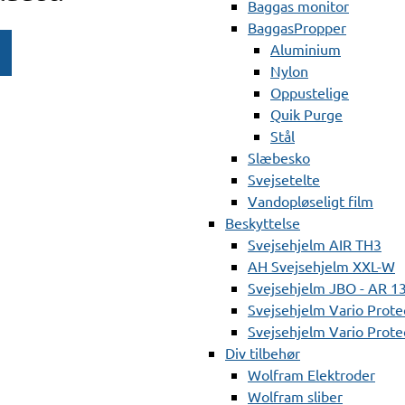
Baggas monitor
BaggasPropper
Aluminium
Nylon
Oppustelige
Quik Purge
Stål
Slæbesko
Svejsetelte
Vandopløseligt film
Beskyttelse
Svejsehjelm AIR TH3
AH Svejsehjelm XXL-W
Svejsehjelm JBO - AR 1
Svejsehjelm Vario Prote
Svejsehjelm Vario Protec
Div tilbehør
Wolfram Elektroder
Wolfram sliber