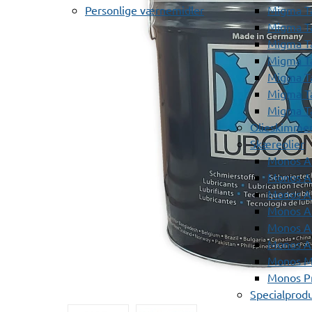
Personlige værnemidler
Migma T
Migma T
Migma T
Migma T
Migma T
Migma T
Migma T
Olieskimme
Skæreolier
Monos A
Monos At
Monos A
Monos A
Monos At
Monos A
Monos Mi
Monos Pr
Specialprod