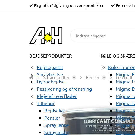
Få gratis rådgivning om vore produkter
Førende in
BEJDSEPRODUKTER
KØLE OG SKÆR
Bejdsepasta
Køle-smørem
Spraybejdse
Migma Ev
Smøremidler
Fedter
Lejefedt
Dyppebejdse
Migma Ev
Passivering og afrensning
Migma E
Pleje af overflader
Migma T
Tilbehør
Migma T
Bejdsekar
Migma T
Pensler
Migma T
Spray lanse
Migma T
Sprayanlæg
Migma T