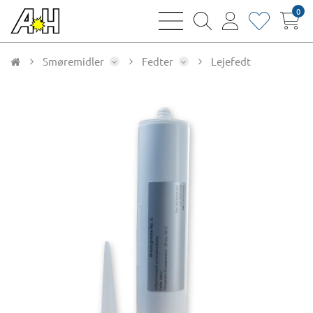
0
bars
magnifying
user
heart
sharp
glass
thin
thin
thin
thin
Smøremidler
Fedter
Lejefedt