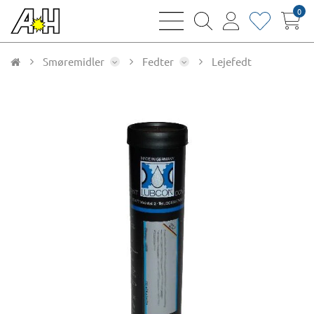
0
bars
magnifying
user
heart
sharp
glass
thin
thin
thin
thin
Smøremidler
Fedter
Lejefedt