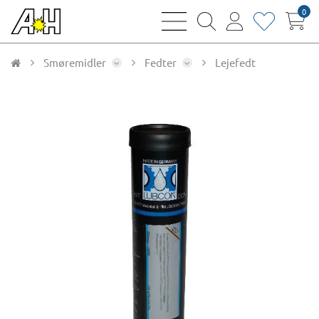
0
bars
magnifying
user
heart
sharp
glass
thin
thin
thin
thin
Smøremidler
Fedter
Lejefedt