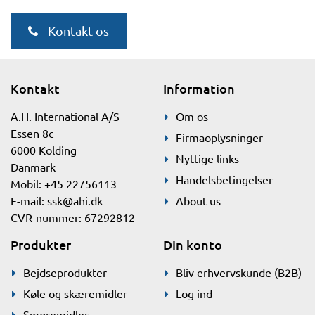
Kontakt os
Kontakt
Information
A.H. International A/S
Om os
Essen 8c
Firmaoplysninger
6000 Kolding
Nyttige links
Danmark
Handelsbetingelser
Mobil: +45 22756113
E-mail:
ssk@ahi.dk
About us
CVR-nummer: 67292812
Produkter
Din konto
Bejdseprodukter
Bliv erhvervskunde (B2B)
Køle og skæremidler
Log ind
Smøremidler