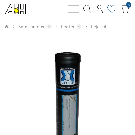
0
bars
magnifying
user
heart
sharp
glass
thin
thin
thin
thin
Smøremidler
Fedter
Lejefedt