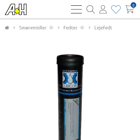
0
bars
magnifying
user
heart
sharp
glass
thin
thin
thin
thin
Smøremidler
Fedter
Lejefedt