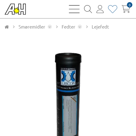
0
bars
magnifying
user
heart
sharp
glass
thin
thin
thin
thin
Smøremidler
Fedter
Lejefedt