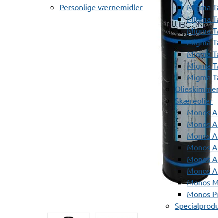
Personlige værnemidler
Migma T
Migma T
Migma T
Migma T
Migma T
Migma T
Migma T
Olieskimme
Skæreolier
Monos A
Monos At
Monos A
Monos A
Monos At
Monos A
Monos Mi
Monos Pr
Specialprod