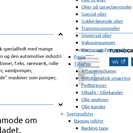
Olier på spray/aerosoler
Special olier
Sukkerløsende olier
Transmissionsolier
Universal olier
Vakuumpumper
sk specialfedt med mange
Varmeoverføringsolier
TURMOGR
n og den automotive industri
Pasta
VIS
ioner, f.eks. røreværk, rulle-
Tilbehør
jer, vandpumper,
Aftapningshaner
”våde” maskiner som pumper,
Autotomatisk smørring
Fedtpresser
Oilsafe - Oliekander
Olie analyser
Olie kander
Svejseudstyr
anmode om
Baggas udstyr
Backing tape
ladet.