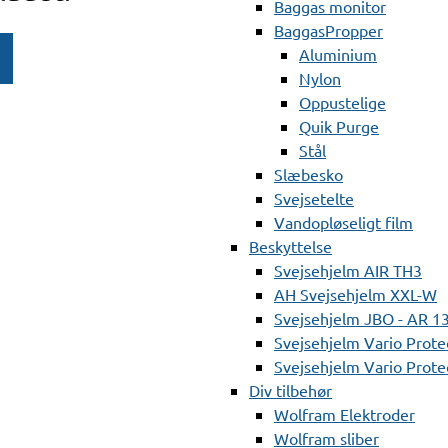
Baggas monitor
BaggasPropper
Aluminium
Nylon
Oppustelige
Quik Purge
Stål
Slæbesko
Svejsetelte
Vandopløseligt film
Beskyttelse
Svejsehjelm AIR TH3
AH Svejsehjelm XXL-W
Svejsehjelm JBO - AR 1
Svejsehjelm Vario Prote
Svejsehjelm Vario Protec
Div tilbehør
Wolfram Elektroder
Wolfram sliber