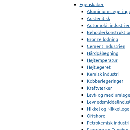
Egenskaber
Aluminiumslegering
Austenitisk
Automobil industrie
Beholderkonstruktio
Bronze lodning
Cement industrien
Hårdpålægning
Højtemperatur
Højtlegeret
Kemisk industri
Kobberlegeringer
Kraftværker
Lavt- og mediumlege
Levnedsmiddelindust
Nikkel og Nikkellege
Offshore
Petrokemisk industri
Skæring og Fugning