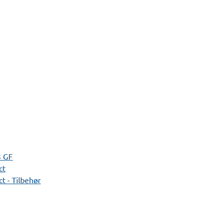
3 GF
ct
t - Tilbehør