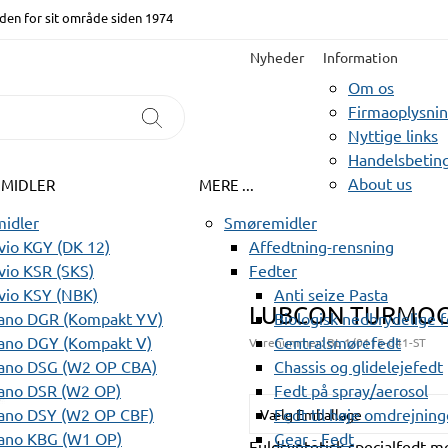
den for sit område siden 1974
Nyheder
Information
Om os
Firmaoplysni
Nyttige links
Handelsbeting
About us
EMIDLER
MERE ...
idler
Smøremidler
io KGY (DK 12)
Affedtning-rensning
io KSR (SKS)
Fedter
vio KSY (NBK)
Anti seize Pasta
LUBCON TURMOG
ano DGR (Kompakt YV)
Biologisk nedbrydelige 
ano DGY (Kompakt V)
Centralsmørefedt
Varenummer:
BL 1/0115-041-ST
ano DSG (W2 OP CBA)
Chassis og glidelejefedt
ano DSR (W2 OP)
Fedt på spray/aerosol
ano DSY (W2 OP CBF)
Fedt til høje omdrejning
Vælg Emballage
ano KBG (W1 OP)
Gear - Fedt
Fuldsyntetisk specialfedt 