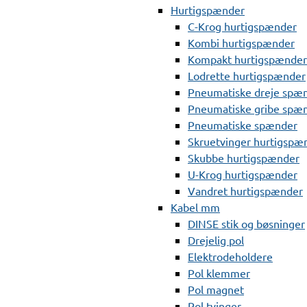
Hurtigspænder
C-Krog hurtigspænder
Kombi hurtigspænder
Kompakt hurtigspænder
Lodrette hurtigspænder
Pneumatiske dreje spæ
Pneumatiske gribe spæ
Pneumatiske spænder
Skruetvinger hurtigspæ
Skubbe hurtigspænder
U-Krog hurtigspænder
Vandret hurtigspænder
Kabel mm
DINSE stik og bøsninger
Drejelig pol
Elektrodeholdere
Pol klemmer
Pol magnet
Pol tvinger