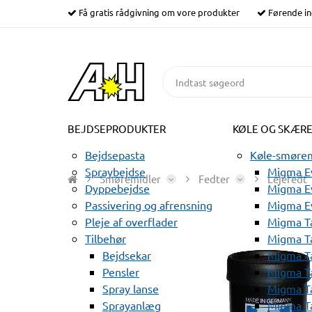
Få gratis rådgivning om vore produkter
Førende in
BEJDSEPRODUKTER
KØLE OG SKÆR
Bejdsepasta
Køle-smørem
Spraybejdse
Migma Ev
Smøremidler
Fedter
Lejefedt
Dyppebejdse
Migma Ev
Passivering og afrensning
Migma E
Pleje af overflader
Migma T
Tilbehør
Migma T
Bejdsekar
Migma T
Pensler
Migma T
Spray lanse
Migma T
Sprayanlæg
Migma T