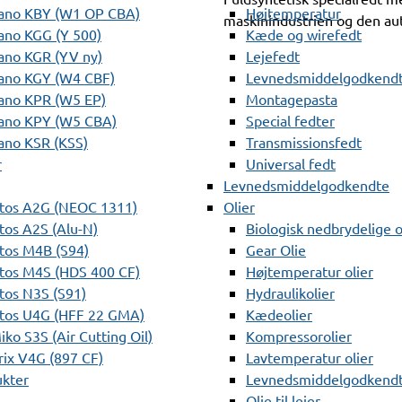
ano KBY (W1 OP CBA)
Højtemperatur
maskinindustrien og den aut
ano KGG (Y 500)
Kæde og wirefedt
ano KGR (YV ny)
Lejefedt
ano KGY (W4 CBF)
Levnedsmiddelgodkendt
ano KPR (W5 EP)
Montagepasta
ano KPY (W5 CBA)
Special fedter
ano KSR (KSS)
Transmissionsfedt
r
Universal fedt
Levnedsmiddelgodkendte
tos A2G (NEOC 1311)
Olier
os A2S (Alu-N)
Biologisk nedbrydelige o
tos M4B (S94)
Gear Olie
tos M4S (HDS 400 CF)
Højtemperatur olier
os N3S (S91)
Hydraulikolier
tos U4G (HFF 22 GMA)
Kædeolier
ko S3S (Air Cutting Oil)
Kompressorolier
ix V4G (897 CF)
Lavtemperatur olier
ukter
Levnedsmiddelgodkendte
Olie til lejer