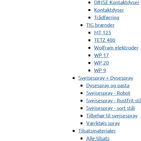
DINSE Kontaktdyser
Kontaktdyser
Trådførring
TIG brænder
MT 125
TETZ 400
Wolfram elektroder
WP 17
WP 20
WP 9
Svejsespray + Dysespray
Dysespray og pasta
Svejsespray - Robot
Svejsespray - Rustfrit stå
Svejsespray - sort stål
Tilbehør til svejsespray
Værktøjs spray
Tilsatsmaterialer
Alle tilsats