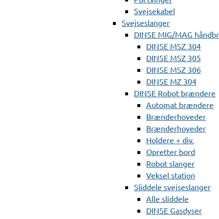
Svejsekabel
Svejseslanger
DINSE MIG/MAG håndb
DINSE MSZ 304
DINSE MSZ 305
DINSE MSZ 306
DINSE MZ 304
DINSE Robot brændere
Automat brændere
Brænderhoveder
Brænderhoveder
Holdere + div.
Opretter bord
Robot slanger
Veksel station
Sliddele svejseslanger
Alle sliddele
DINSE Gasdyser