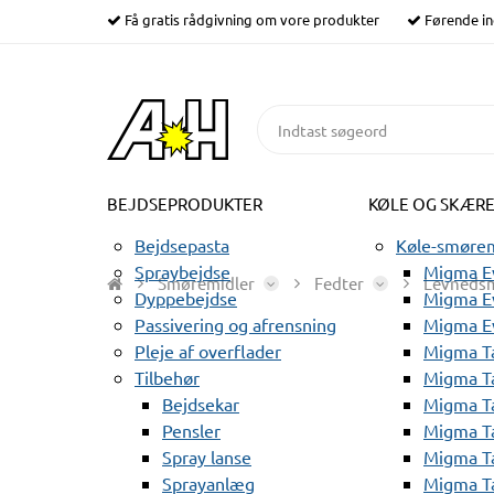
Få gratis rådgivning om vore produkter
Førende in
BEJDSEPRODUKTER
KØLE OG SKÆR
Bejdsepasta
Køle-smørem
Spraybejdse
Migma Ev
Smøremidler
Fedter
Levnedsm
Dyppebejdse
Migma Ev
Passivering og afrensning
Migma E
Pleje af overflader
Migma T
Tilbehør
Migma T
Bejdsekar
Migma T
Pensler
Migma T
Spray lanse
Migma T
Sprayanlæg
Migma T