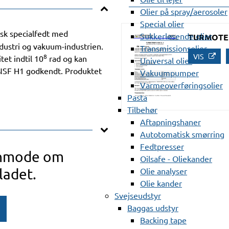
Olier på spray/aerosoler
Special olier
isk specialfedt med
Sukkerløsende olier
TURMOTEMP
dustri og vakuum-industrien.
Transmissionsolier
VIS
8
et indtil 10
rad og kan
Universal olier
NSF H1 godkendt. Produktet
Vakuumpumper
Varmeoverføringsolier
Pasta
Tilbehør
Aftapningshaner
Autotomatisk smørring
Fedtpresser
anmode om
Oilsafe - Oliekander
ladet.
Olie analyser
Olie kander
Svejseudstyr
Baggas udstyr
Backing tape