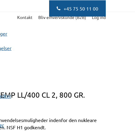
+45 75 50 11 00
Kontakt
Bliv erhvervskunde (B2B)
Log ind
nger
elser
P LL/400 CL 2, 800 GR.
fedter
anvendelsesmuligheder indenfor den nukleare
er
ien. NSF H1 godkendt.