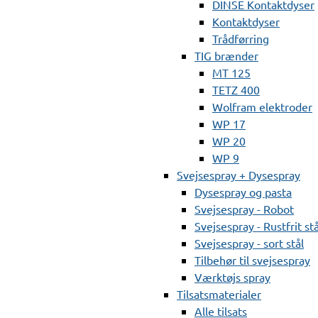
DINSE Kontaktdyser
Kontaktdyser
Trådførring
TIG brænder
MT 125
TETZ 400
Wolfram elektroder
WP 17
WP 20
WP 9
Svejsespray + Dysespray
Dysespray og pasta
Svejsespray - Robot
Svejsespray - Rustfrit stå
Svejsespray - sort stål
Tilbehør til svejsespray
Værktøjs spray
Tilsatsmaterialer
Alle tilsats