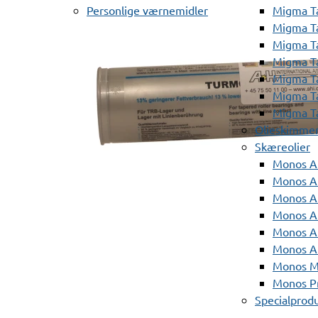
Personlige værnemidler
Migma T
Migma T
Migma T
Migma T
Migma T
Migma T
Migma T
Olieskimme
Skæreolier
Monos A
Monos At
Monos A
Monos A
Monos At
Monos A
Monos Mi
Monos Pr
Specialprod