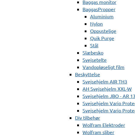
Baggas monitor
BaggasPropper
Aluminium
Nylon
Oppustelige
Quik Purge
Stål
Slæbesko
Svejsetelte
Vandopløseligt film
Beskyttelse
Svejsehjelm AIR TH3
AH Svejsehjelm XXL-W
Svejsehjelm JBO - AR 1
Svejsehjelm Vario Prote
Svejsehjelm Vario Protec
Div tilbehør
Wolfram Elektroder
Wolfram sliber