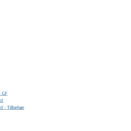
3 GF
ct
t - Tilbehør