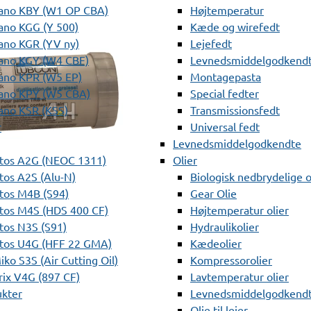
ano KBY (W1 OP CBA)
Højtemperatur
ano KGG (Y 500)
Kæde og wirefedt
ano KGR (YV ny)
Lejefedt
ano KGY (W4 CBF)
Levnedsmiddelgodkendt
ano KPR (W5 EP)
Montagepasta
ano KPY (W5 CBA)
Special fedter
ano KSR (KSS)
Transmissionsfedt
r
Universal fedt
Levnedsmiddelgodkendte
tos A2G (NEOC 1311)
Olier
os A2S (Alu-N)
Biologisk nedbrydelige o
tos M4B (S94)
Gear Olie
tos M4S (HDS 400 CF)
Højtemperatur olier
os N3S (S91)
Hydraulikolier
tos U4G (HFF 22 GMA)
Kædeolier
ko S3S (Air Cutting Oil)
Kompressorolier
ix V4G (897 CF)
Lavtemperatur olier
ukter
Levnedsmiddelgodkendte
Olie til lejer