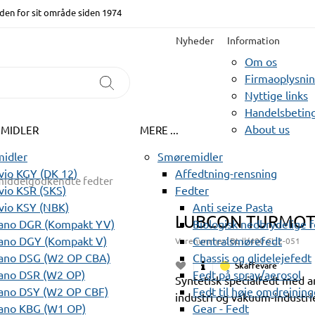
den for sit område siden 1974
Nyheder
Information
Om os
Firmaoplysni
Nyttige links
Handelsbeting
About us
EMIDLER
MERE ...
idler
Smøremidler
io KGY (DK 12)
Affedtning-rensning
iddelgodkendte fedter
io KSR (SKS)
Fedter
vio KSY (NBK)
Anti seize Pasta
LUBCON TURMOTEM
ano DGR (Kompakt YV)
Biologisk nedbrydelige 
ano DGY (Kompakt V)
Centralsmørefedt
Varenummer:
BL ll/400 CL 2-051
ano DSG (W2 OP CBA)
Chassis og glidelejefedt
Skaffevare
ano DSR (W2 OP)
Fedt på spray/aerosol
Syntetisk specialfedt med 
ano DSY (W2 OP CBF)
Fedt til høje omdrejning
industri og vakuum-industr
ano KBG (W1 OP)
Gear - Fedt