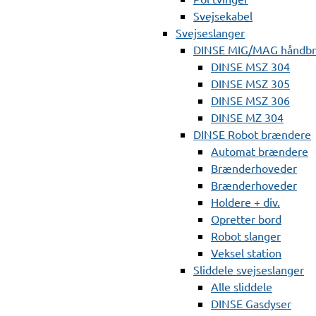
Svejsekabel
Svejseslanger
DINSE MIG/MAG håndb
DINSE MSZ 304
DINSE MSZ 305
DINSE MSZ 306
DINSE MZ 304
DINSE Robot brændere
Automat brændere
Brænderhoveder
Brænderhoveder
Holdere + div.
Opretter bord
Robot slanger
Veksel station
Sliddele svejseslanger
Alle sliddele
DINSE Gasdyser