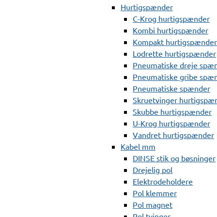
Hurtigspænder
C-Krog hurtigspænder
Kombi hurtigspænder
Kompakt hurtigspænder
Lodrette hurtigspænder
Pneumatiske dreje spæ
Pneumatiske gribe spæ
Pneumatiske spænder
Skruetvinger hurtigspæ
Skubbe hurtigspænder
U-Krog hurtigspænder
Vandret hurtigspænder
Kabel mm
DINSE stik og bøsninger
Drejelig pol
Elektrodeholdere
Pol klemmer
Pol magnet
Pol tvinger