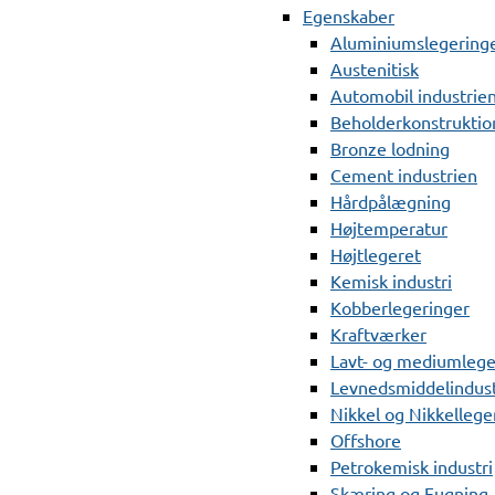
Egenskaber
Aluminiumslegering
Austenitisk
Automobil industrie
Beholderkonstruktio
Bronze lodning
Cement industrien
Hårdpålægning
Højtemperatur
Højtlegeret
Kemisk industri
Kobberlegeringer
Kraftværker
Lavt- og mediumlege
Levnedsmiddelindust
Nikkel og Nikkellege
Offshore
Petrokemisk industri
Skæring og Fugning