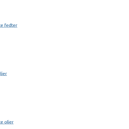
e fedter
lier
 olier