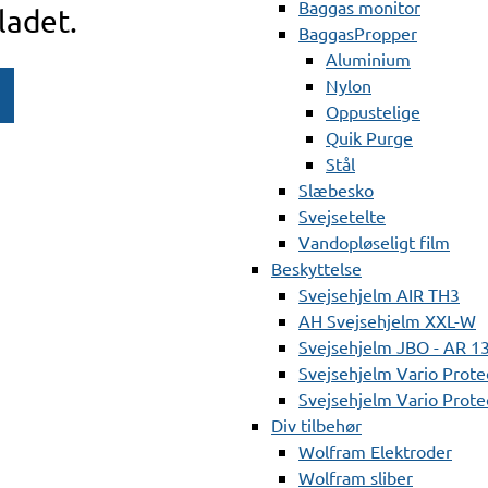
Baggas monitor
ladet.
BaggasPropper
Aluminium
Nylon
Oppustelige
Quik Purge
Stål
Slæbesko
Svejsetelte
Vandopløseligt film
Beskyttelse
Svejsehjelm AIR TH3
AH Svejsehjelm XXL-W
Svejsehjelm JBO - AR 1
Svejsehjelm Vario Prote
Svejsehjelm Vario Protec
Div tilbehør
Wolfram Elektroder
Wolfram sliber