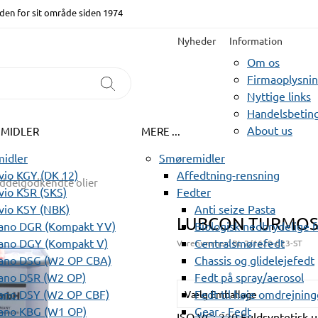
den for sit område siden 1974
Nyheder
Information
Om os
Firmaoplysni
Nyttige links
Handelsbeting
About us
EMIDLER
MERE ...
idler
Smøremidler
io KGY (DK 12)
Affedtning-rensning
ddelgodkendte olier
io KSR (SKS)
Fedter
vio KSY (NBK)
Anti seize Pasta
LUBCON TURMOS
ano DGR (Kompakt YV)
Biologisk nedbrydelige 
ano DGY (Kompakt V)
Centralsmørefedt
Varenummer:
BL 2/1620-023-ST
ano DSG (W2 OP CBA)
Chassis og glidelejefedt
ano DSR (W2 OP)
Fedt på spray/aerosol
ano DSY (W2 OP CBF)
Fedt til høje omdrejning
Vælg Emballage
ano KBG (W1 OP)
Gear - Fedt
ISO VG: 220 Fuldsyntetisk u