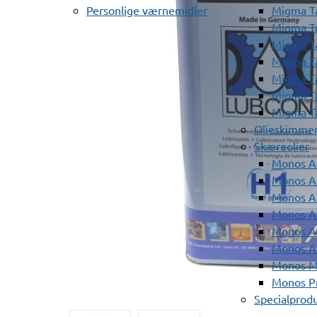
Personlige værnemidler
Migma T
Migma T
Migma T
Migma T
Migma T
Migma T
Migma T
Olieskimme
Skæreolier
Monos A
Monos At
Monos A
Monos A
Monos At
Monos A
Monos Mi
Monos Pr
Specialprod