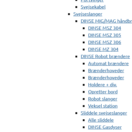
Svejsekabel
Svejseslanger
DINSE MIG/MAG håndb
DINSE MSZ 304
DINSE MSZ 305
DINSE MSZ 306
DINSE MZ 304
DINSE Robot brændere
Automat brændere
Brænderhoveder
Brænderhoveder
Holdere + div.
Opretter bord
Robot slanger
Veksel station
Sliddele svejseslanger
Alle sliddele
DINSE Gasdyser