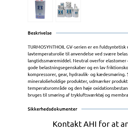
Beskrivelse
TURMOSYNTHOIL GV-serien er en fuldsyntetisk un
lavtemperaturolie til anvendelse ved svære bela
langtidssmøremiddel. Neutral overfor elastomer 
gode belastningsegenskaber og en lav friktionskoe
kompressorer, gear, hydraulik- og kædesmøring
mineralolieholdige produkter, udmærker produkte
temperaturområde og den høje oxidationsbestan
bruges til smøring af trykluftsværktøj og memb
Sikkerhedsdokumenter
Kontakt AHI for at 