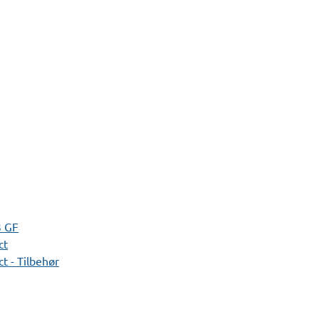
3 GF
ct
t - Tilbehør