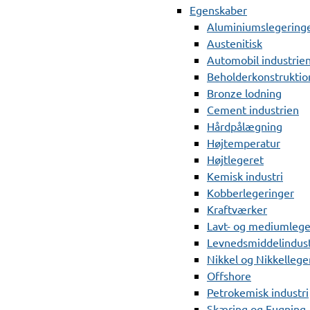
Egenskaber
Aluminiumslegering
Austenitisk
Automobil industrie
Beholderkonstruktio
Bronze lodning
Cement industrien
Hårdpålægning
Højtemperatur
Højtlegeret
Kemisk industri
Kobberlegeringer
Kraftværker
Lavt- og mediumlege
Levnedsmiddelindust
Nikkel og Nikkellege
Offshore
Petrokemisk industri
Skæring og Fugning