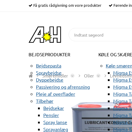
Få gratis rådgivning om vore produkter
Førende in
BEJDSEPRODUKTER
KØLE OG SKÆR
Bejdsepasta
Køle-smørem
Spraybejdse
Migma Ev
Smøremidler
Olier
Levnedsmi
Dyppebejdse
Migma Ev
Passivering og afrensning
Migma E
Pleje af overflader
Migma T
Tilbehør
Migma T
Bejdsekar
Migma T
Pensler
Migma T
Spray lanse
Migma T
Sprayanlæg
Migma T