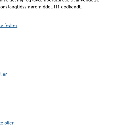
som langtidssmøremiddel. H1 godkendt.
e fedter
lier
 olier