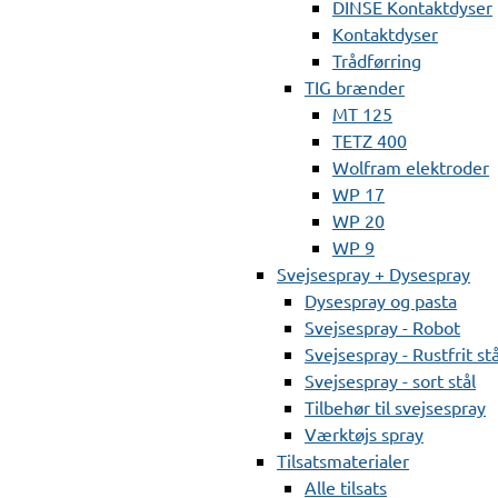
DINSE Kontaktdyser
Kontaktdyser
Trådførring
TIG brænder
MT 125
TETZ 400
Wolfram elektroder
WP 17
WP 20
WP 9
Svejsespray + Dysespray
Dysespray og pasta
Svejsespray - Robot
Svejsespray - Rustfrit stå
Svejsespray - sort stål
Tilbehør til svejsespray
Værktøjs spray
Tilsatsmaterialer
Alle tilsats