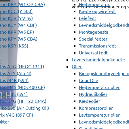
ano KBY (W1 OP CBA)
Højtemperatur
ved svære belastninger og 
ano KGG (Y 500)
Kæde og wirefedt
ano KGR (YV ny)
Lejefedt
ano KGY (W4 CBF)
Levnedsmiddelgodkendt
ano KPR (W5 EP)
Montagepasta
ano KPY (W5 CBA)
Special fedter
ano KSR (KSS)
Transmissionsfedt
r
Universal fedt
Levnedsmiddelgodkendte
tos A2G (NEOC 1311)
Olier
os A2S (Alu-N)
Biologisk nedbrydelige o
tos M4B (S94)
Gear Olie
tos M4S (HDS 400 CF)
Højtemperatur olier
os N3S (S91)
Hydraulikolier
tos U4G (HFF 22 GMA)
Kædeolier
ko S3S (Air Cutting Oil)
Kompressorolier
ix V4G (897 CF)
Lavtemperatur olier
ukter
Levnedsmiddelgodkendte
Olie til lejer