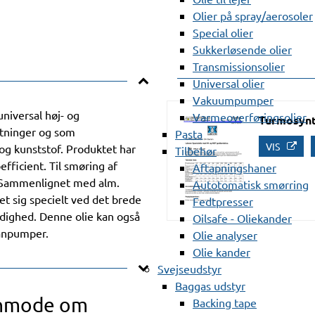
Olier på spray/aerosoler
Special olier
Sukkerløsende olier
Transmissionsolier
Universal olier
Vakuumpumper
iversal høj- og
Varmeoverføringsolier
Turmosynt
stninger og som
Pasta
VIS
og kunststof. Produktet har
Tilbehør
fficient. Til smøring af
Aftapningshaner
. Sammenlignet med alm.
Autotomatisk smørring
t sig specielt ved det brede
Fedtpresser
dighed. Denne olie kan også
Oilsafe - Oliekander
ranpumper.
Olie analyser
Olie kander
Svejseudstyr
Baggas udstyr
anmode om
Backing tape