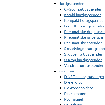
Hurtigspænder
C-Krog hurtigspænder
Kombi hurtigspænder
Kompakt hurtigspænder
Lodrette hurtigspænder
Pneumatiske dreje spæ
Pneumatiske gribe spæ
Pneumatiske spænder
Skruetvinger hurtigspæ
Skubbe hurtigspænder
U-Krog hurtigspænder
Vandret hurtigspænder
Kabel mm
DINSE stik og bøsninger
Drejelig pol
Elektrodeholdere
Pol klemmer
Pol magnet
Pol tvinger