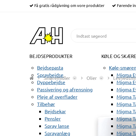
Få gratis rådgivning om vore produkter
Førende in
BEJDSEPRODUKTER
KØLE OG SKÆR
Bejdsepasta
Køle-smørem
Spraybejdse
Migma Ev
Smøremidler
Olier
Levnedsmi
Dyppebejdse
Migma Ev
Passivering og afrensning
Migma E
Pleje af overflader
Migma T
Tilbehør
Migma T
Bejdsekar
Migma T
Pensler
Migma T
Spray lanse
Migma T
Sprayanlæg
Migma T