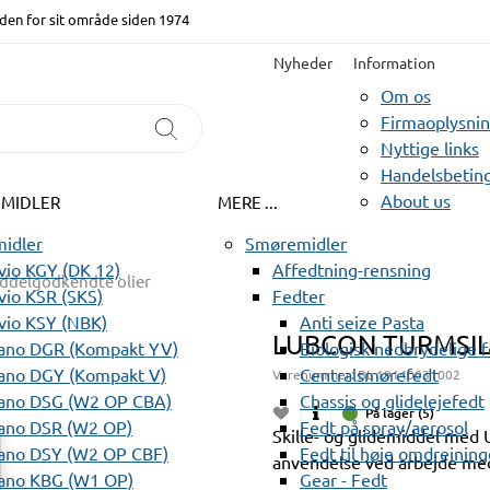
den for sit område siden 1974
Nyheder
Information
Om os
Firmaoplysni
Nyttige links
Handelsbeting
About us
EMIDLER
MERE ...
idler
Smøremidler
io KGY (DK 12)
Affedtning-rensning
ddelgodkendte olier
io KSR (SKS)
Fedter
vio KSY (NBK)
Anti seize Pasta
LUBCON TURMSIL
ano DGR (Kompakt YV)
Biologisk nedbrydelige 
ano DGY (Kompakt V)
Centralsmørefedt
Varenummer:
BL 19140031002
ano DSG (W2 OP CBA)
Chassis og glidelejefedt
På lager (5)
ano DSR (W2 OP)
Fedt på spray/aerosol
Skille- og glidemiddel med
ano DSY (W2 OP CBF)
Fedt til høje omdrejning
anvendelse ved arbejde med
ano KBG (W1 OP)
Gear - Fedt