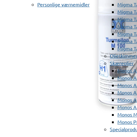
Personlige værnemidler
Migma T
Migma T
Migma T
Migma T
Migma T
Migma T
Migma T
Olieskimme
Skæreolier
Monos A
Monos At
Monos A
Monos A
Monos At
Monos A
Monos Mi
Monos Pr
Specialprod