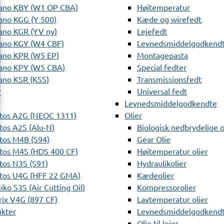
ano KBY (W1 OP CBA)
Højtemperatur
ano KGG (Y 500)
Kæde og wirefedt
ano KGR (YV ny)
Lejefedt
ano KGY (W4 CBF)
Levnedsmiddelgodkendt
ano KPR (W5 EP)
Montagepasta
ano KPY (W5 CBA)
Special fedter
ano KSR (KSS)
Transmissionsfedt
r
Universal fedt
Levnedsmiddelgodkendte
tos A2G (NEOC 1311)
Olier
os A2S (Alu-N)
Biologisk nedbrydelige o
tos M4B (S94)
Gear Olie
tos M4S (HDS 400 CF)
Højtemperatur olier
os N3S (S91)
Hydraulikolier
tos U4G (HFF 22 GMA)
Kædeolier
ko S3S (Air Cutting Oil)
Kompressorolier
ix V4G (897 CF)
Lavtemperatur olier
ukter
Levnedsmiddelgodkendte
Olie til lejer