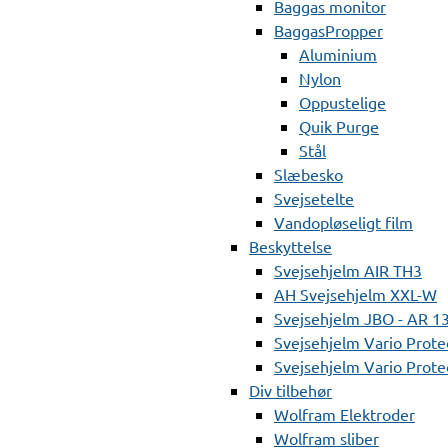
Baggas monitor
BaggasPropper
Aluminium
Nylon
Oppustelige
Quik Purge
Stål
Slæbesko
Svejsetelte
Vandopløseligt film
Beskyttelse
Svejsehjelm AIR TH3
AH Svejsehjelm XXL-W
Svejsehjelm JBO - AR 1
Svejsehjelm Vario Prote
Svejsehjelm Vario Protec
Div tilbehør
Wolfram Elektroder
Wolfram sliber