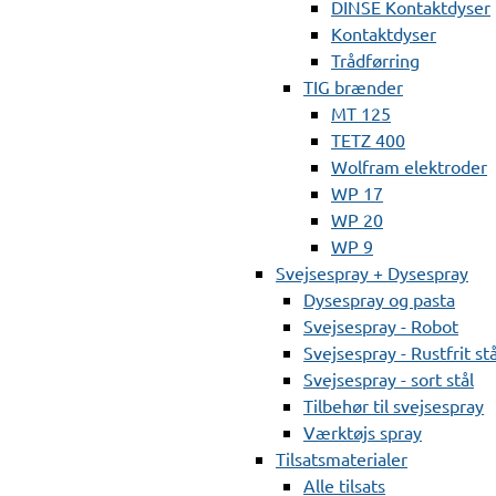
DINSE Kontaktdyser
Kontaktdyser
Trådførring
TIG brænder
MT 125
TETZ 400
Wolfram elektroder
WP 17
WP 20
WP 9
Svejsespray + Dysespray
Dysespray og pasta
Svejsespray - Robot
Svejsespray - Rustfrit stå
Svejsespray - sort stål
Tilbehør til svejsespray
Værktøjs spray
Tilsatsmaterialer
Alle tilsats