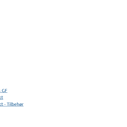
3 GF
ct
t - Tilbehør