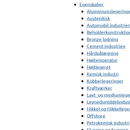
Egenskaber
Aluminiumslegering
Austenitisk
Automobil industrie
Beholderkonstruktio
Bronze lodning
Cement industrien
Hårdpålægning
Højtemperatur
Højtlegeret
Kemisk industri
Kobberlegeringer
Kraftværker
Lavt- og mediumlege
Levnedsmiddelindust
Nikkel og Nikkellege
Offshore
Petrokemisk industri
Skæring og Fugning