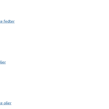
e fedter
lier
 olier