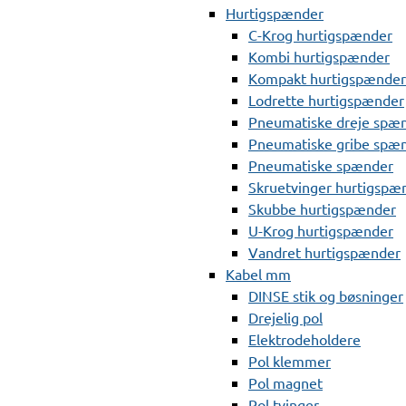
Hurtigspænder
C-Krog hurtigspænder
Kombi hurtigspænder
Kompakt hurtigspænder
Lodrette hurtigspænder
Pneumatiske dreje spæ
Pneumatiske gribe spæ
Pneumatiske spænder
Skruetvinger hurtigspæ
Skubbe hurtigspænder
U-Krog hurtigspænder
Vandret hurtigspænder
Kabel mm
DINSE stik og bøsninger
Drejelig pol
Elektrodeholdere
Pol klemmer
Pol magnet
Pol tvinger