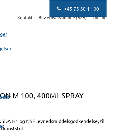
+45 75 50 11 00
Kontakt
Bliv erhvervskunde (B2B)
Log ind
nger
elser
ON M 100, 400ML SPRAY
fedter
 USDA H1 og NSF levnedsmiddelsgodkendelse, til
er
 kunststof.