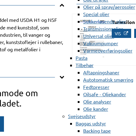
Olier på spray/aerosoler
Special olier
middel med USDA H1 og NSF
Sukkerløsende olier
Turmsilon
de med kunststof, som
Transmissionsolier
VIS
ndustrien, til vanger og
Universal olier
, kunststoflejer i rullebaner,
Vakuumpumper
of og metalfolier i
Varmeoverføringsolier
Pasta
Tilbehør
Aftapningshaner
Autotomatisk smørring
Fedtpresser
anmode om
Oilsafe - Oliekander
ladet.
Olie analyser
Olie kander
Svejseudstyr
Baggas udstyr
Backing tape