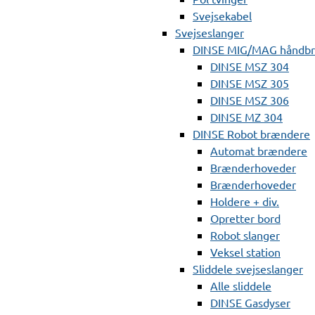
Svejsekabel
Svejseslanger
DINSE MIG/MAG håndb
DINSE MSZ 304
DINSE MSZ 305
DINSE MSZ 306
DINSE MZ 304
DINSE Robot brændere
Automat brændere
Brænderhoveder
Brænderhoveder
Holdere + div.
Opretter bord
Robot slanger
Veksel station
Sliddele svejseslanger
Alle sliddele
DINSE Gasdyser