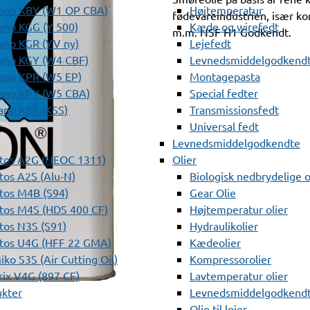
ano KBY (W1 OP CBA)
Højtemperatur
fødevareindustrien, især kom
ano KGG (Y 500)
Kæde og wirefedt
m.m. NSF H1 Godkendt.
ano KGR (YV ny)
Lejefedt
ano KGY (W4 CBF)
Levnedsmiddelgodkendt
ano KPR (W5 EP)
Montagepasta
ano KPY (W5 CBA)
Special fedter
ano KSR (KSS)
Transmissionsfedt
r
Universal fedt
Levnedsmiddelgodkendte
tos A2G (NEOC 1311)
Olier
os A2S (Alu-N)
Biologisk nedbrydelige o
tos M4B (S94)
Gear Olie
tos M4S (HDS 400 CF)
Højtemperatur olier
os N3S (S91)
Hydraulikolier
tos U4G (HFF 22 GMA)
Kædeolier
ko S3S (Air Cutting Oil)
Kompressorolier
ix V4G (897 CF)
Lavtemperatur olier
ukter
Levnedsmiddelgodkendte
Olie til lejer