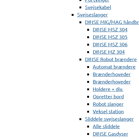
Svejsekabel
Svejseslanger
DINSE MIG/MAG håndb
DINSE MSZ 304
DINSE MSZ 305
DINSE MSZ 306
DINSE MZ 304
DINSE Robot brændere
Automat brændere
Brænderhoveder
Brænderhoveder
Holdere + div.
Opretter bord
Robot slanger
Veksel station
Sliddele svejseslanger
Alle sliddele
DINSE Gasdyser