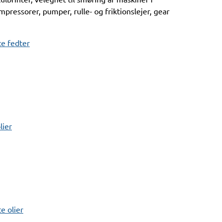
pressorer, pumper, rulle- og friktionslejer, gear
e fedter
lier
 olier