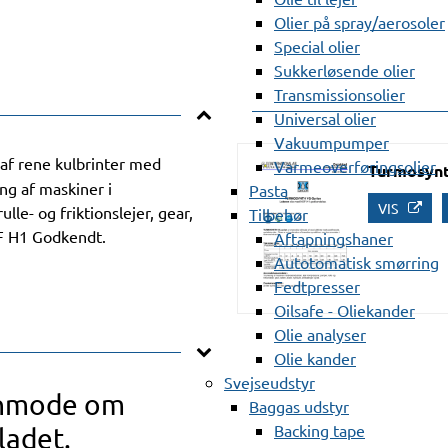
Olier på spray/aerosoler
Special olier
Sukkerløsende olier
Transmissionsolier
Universal olier
Vakuumpumper
 af rene kulbrinter med
Varmeoverføringsolier
Turmosynt
ing af maskiner i
Pasta
VIS
le- og friktionslejer, gear,
Tilbehør
SF H1 Godkendt.
Aftapningshaner
Autotomatisk smørring
Fedtpresser
Oilsafe - Oliekander
Olie analyser
Olie kander
Svejseudstyr
anmode om
Baggas udstyr
Backing tape
ladet.