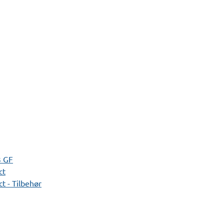
3 GF
ct
t - Tilbehør