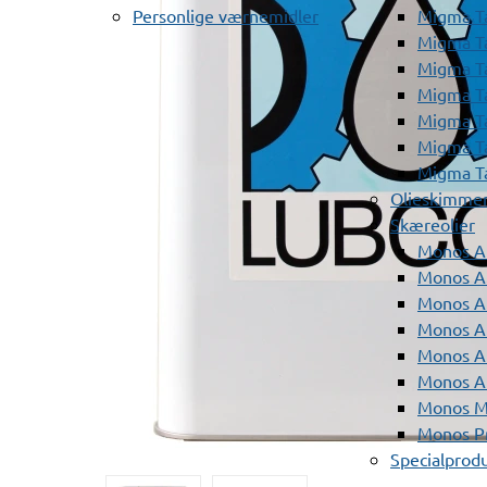
Personlige værnemidler
Migma T
Migma T
Migma T
Migma T
Migma T
Migma T
Migma T
Olieskimme
Skæreolier
Monos A
Monos At
Monos A
Monos A
Monos At
Monos A
Monos Mi
Monos Pr
Specialprod