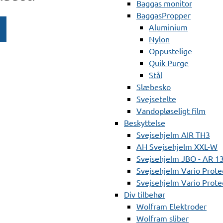
Baggas monitor
BaggasPropper
Aluminium
Nylon
Oppustelige
Quik Purge
Stål
Slæbesko
Svejsetelte
Vandopløseligt film
Beskyttelse
Svejsehjelm AIR TH3
AH Svejsehjelm XXL-W
Svejsehjelm JBO - AR 1
Svejsehjelm Vario Prote
Svejsehjelm Vario Protec
Div tilbehør
Wolfram Elektroder
Wolfram sliber