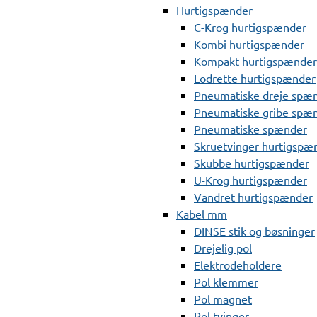
Hurtigspænder
C-Krog hurtigspænder
Kombi hurtigspænder
Kompakt hurtigspænder
Lodrette hurtigspænder
Pneumatiske dreje spæ
Pneumatiske gribe spæ
Pneumatiske spænder
Skruetvinger hurtigspæ
Skubbe hurtigspænder
U-Krog hurtigspænder
Vandret hurtigspænder
Kabel mm
DINSE stik og bøsninger
Drejelig pol
Elektrodeholdere
Pol klemmer
Pol magnet
Pol tvinger