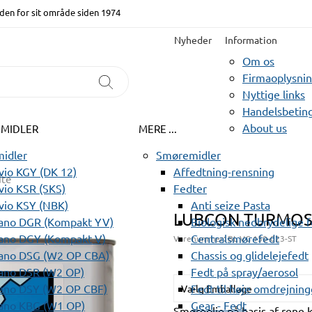
den for sit område siden 1974
Nyheder
Information
Om os
Firmaoplysni
Nyttige links
Handelsbeting
About us
EMIDLER
MERE ...
idler
Smøremidler
io KGY (DK 12)
Affedtning-rensning
te
io KSR (SKS)
Fedter
vio KSY (NBK)
Anti seize Pasta
LUBCON TURMOS
ano DGR (Kompakt YV)
Biologisk nedbrydelige 
ano DGY (Kompakt V)
Centralsmørefedt
Varenummer:
BL VG 150-023-ST
ano DSG (W2 OP CBA)
Chassis og glidelejefedt
ano DSR (W2 OP)
Fedt på spray/aerosol
ano DSY (W2 OP CBF)
Fedt til høje omdrejning
Vælg Emballage
ano KBG (W1 OP)
Gear - Fedt
Smøreolie på basis af rene k