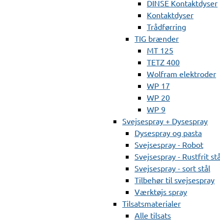
DINSE Kontaktdyser
Kontaktdyser
Trådførring
TIG brænder
MT 125
TETZ 400
Wolfram elektroder
WP 17
WP 20
WP 9
Svejsespray + Dysespray
Dysespray og pasta
Svejsespray - Robot
Svejsespray - Rustfrit stå
Svejsespray - sort stål
Tilbehør til svejsespray
Værktøjs spray
Tilsatsmaterialer
Alle tilsats