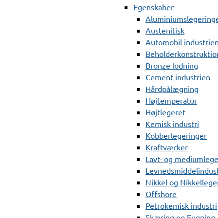
Egenskaber
Aluminiumslegering
Austenitisk
Automobil industrie
Beholderkonstruktio
Bronze lodning
Cement industrien
Hårdpålægning
Højtemperatur
Højtlegeret
Kemisk industri
Kobberlegeringer
Kraftværker
Lavt- og mediumlege
Levnedsmiddelindust
Nikkel og Nikkellege
Offshore
Petrokemisk industri
Skæring og Fugning