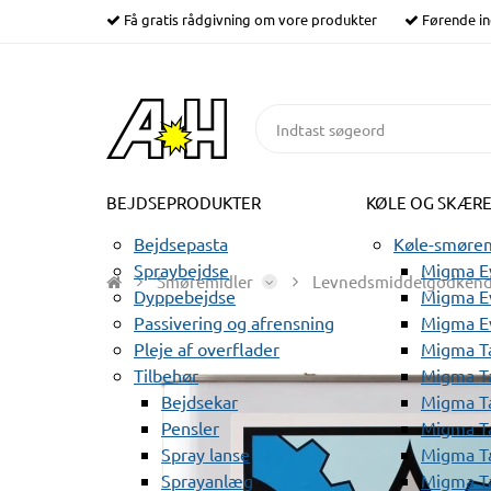
Få gratis rådgivning om vore produkter
Førende in
BEJDSEPRODUKTER
KØLE OG SKÆR
Bejdsepasta
Køle-smørem
Spraybejdse
Migma Ev
Smøremidler
Levnedsmiddelgodkend
Dyppebejdse
Migma Ev
Passivering og afrensning
Migma E
Pleje af overflader
Migma T
Tilbehør
Migma T
Bejdsekar
Migma T
Pensler
Migma T
Spray lanse
Migma T
Sprayanlæg
Migma T