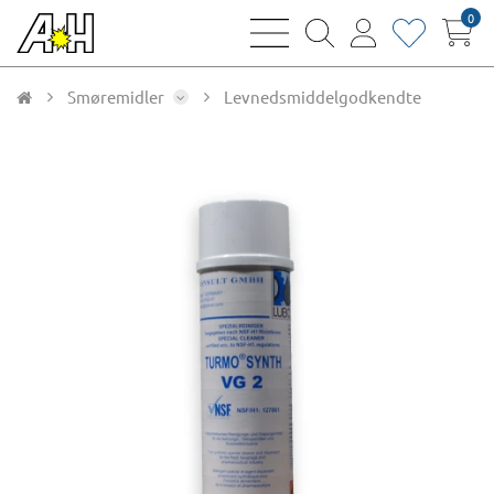
0
bars
magnifying
user
heart
sharp
glass
thin
thin
thin
thin
Smøremidler
Levnedsmiddelgodkendte