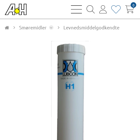
0
bars
magnifying
user
heart
sharp
glass
thin
thin
thin
thin
Smøremidler
Levnedsmiddelgodkendte