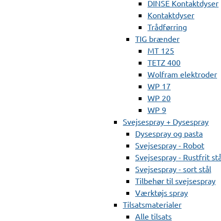
DINSE Kontaktdyser
Kontaktdyser
Trådførring
TIG brænder
MT 125
TETZ 400
Wolfram elektroder
WP 17
WP 20
WP 9
Svejsespray + Dysespray
Dysespray og pasta
Svejsespray - Robot
Svejsespray - Rustfrit stå
Svejsespray - sort stål
Tilbehør til svejsespray
Værktøjs spray
Tilsatsmaterialer
Alle tilsats