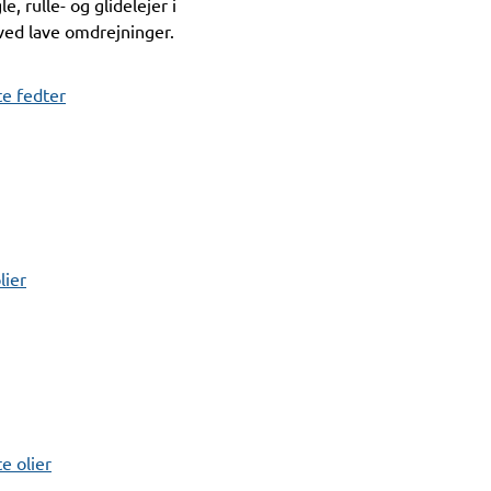
le, rulle- og glidelejer i
ed lave omdrejninger.
e fedter
lier
 olier