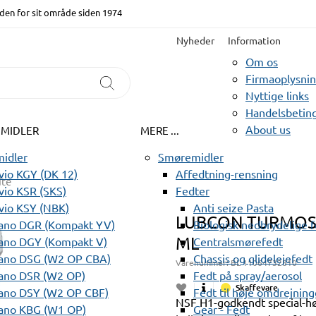
den for sit område siden 1974
Nyheder
Information
Om os
Firmaoplysni
Nyttige links
Handelsbeting
About us
EMIDLER
MERE ...
idler
Smøremidler
io KGY (DK 12)
Affedtning-rensning
te
io KSR (SKS)
Fedter
vio KSY (NBK)
Anti seize Pasta
LUBCON TURMOSY
ano DGR (Kompakt YV)
Biologisk nedbrydelige 
ML
ano DGY (Kompakt V)
Centralsmørefedt
ano DSG (W2 OP CBA)
Chassis og glidelejefedt
Varenummer:
BL 11064732810
ano DSR (W2 OP)
Fedt på spray/aerosol
Skaffevare
ano DSY (W2 OP CBF)
Fedt til høje omdrejning
NSF H1-godkendt special-hø
ano KBG (W1 OP)
Gear - Fedt