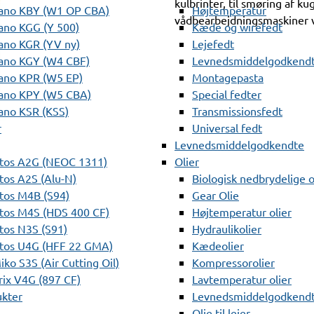
kulbrinter, til smøring af kug
ano KBY (W1 OP CBA)
Højtemperatur
vådbearbejdningsmaskiner v
ano KGG (Y 500)
Kæde og wirefedt
ano KGR (YV ny)
Lejefedt
ano KGY (W4 CBF)
Levnedsmiddelgodkendt
ano KPR (W5 EP)
Montagepasta
ano KPY (W5 CBA)
Special fedter
ano KSR (KSS)
Transmissionsfedt
r
Universal fedt
Levnedsmiddelgodkendte
tos A2G (NEOC 1311)
Olier
os A2S (Alu-N)
Biologisk nedbrydelige o
tos M4B (S94)
Gear Olie
tos M4S (HDS 400 CF)
Højtemperatur olier
os N3S (S91)
Hydraulikolier
tos U4G (HFF 22 GMA)
Kædeolier
ko S3S (Air Cutting Oil)
Kompressorolier
ix V4G (897 CF)
Lavtemperatur olier
ukter
Levnedsmiddelgodkendte
Olie til lejer