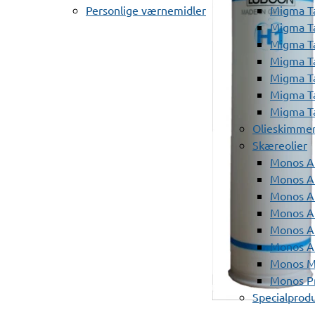
Personlige værnemidler
Migma T
Migma T
Migma T
Migma T
Migma T
Migma T
Migma T
Olieskimme
Skæreolier
Monos A
Monos At
Monos A
Monos A
Monos At
Monos A
Monos Mi
Monos Pr
Specialprod