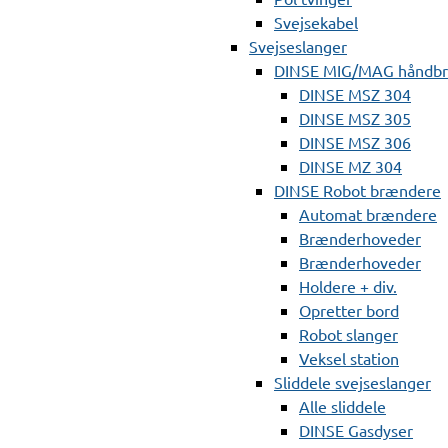
Svejsekabel
Svejseslanger
DINSE MIG/MAG håndb
DINSE MSZ 304
DINSE MSZ 305
DINSE MSZ 306
DINSE MZ 304
DINSE Robot brændere
Automat brændere
Brænderhoveder
Brænderhoveder
Holdere + div.
Opretter bord
Robot slanger
Veksel station
Sliddele svejseslanger
Alle sliddele
DINSE Gasdyser