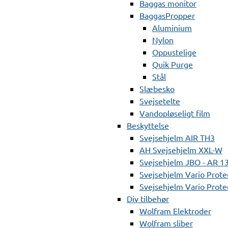
Baggas monitor
BaggasPropper
Aluminium
Nylon
Oppustelige
Quik Purge
Stål
Slæbesko
Svejsetelte
Vandopløseligt film
Beskyttelse
Svejsehjelm AIR TH3
AH Svejsehjelm XXL-W
Svejsehjelm JBO - AR 1
Svejsehjelm Vario Prote
Svejsehjelm Vario Protec
Div tilbehør
Wolfram Elektroder
Wolfram sliber