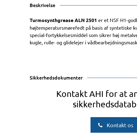
Beskrivelse
Turmosynthgrease ALN 2501
er et NSF H1-godk
højtemperatursmørefedt på basis af syntetiske ku
special-fortykkelsesmiddel som sikrer høj metalv
kugle, rulle- og glidelejer i vådbearbejdningsmas
Sikkerhedsdokumenter
Kontakt AHI for at 
sikkerhedsdatab
Kontakt os