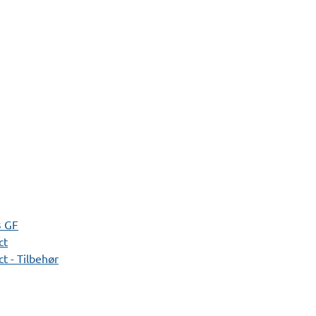
3 GF
ct
t - Tilbehør