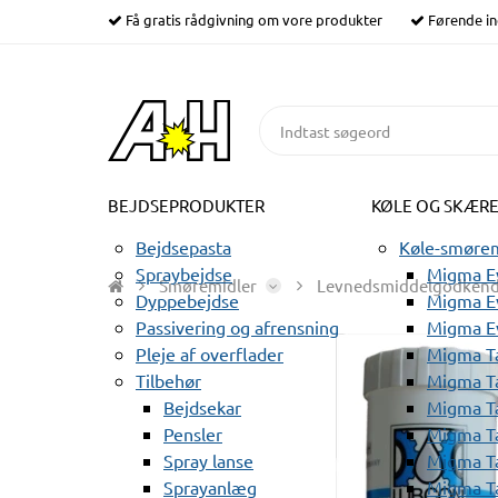
Få gratis rådgivning om vore produkter
Førende in
BEJDSEPRODUKTER
KØLE OG SKÆR
Bejdsepasta
Køle-smørem
Spraybejdse
Migma Ev
Smøremidler
Levnedsmiddelgodkend
Dyppebejdse
Migma Ev
Passivering og afrensning
Migma E
Pleje af overflader
Migma T
Tilbehør
Migma T
Bejdsekar
Migma T
Pensler
Migma T
Spray lanse
Migma T
Sprayanlæg
Migma T