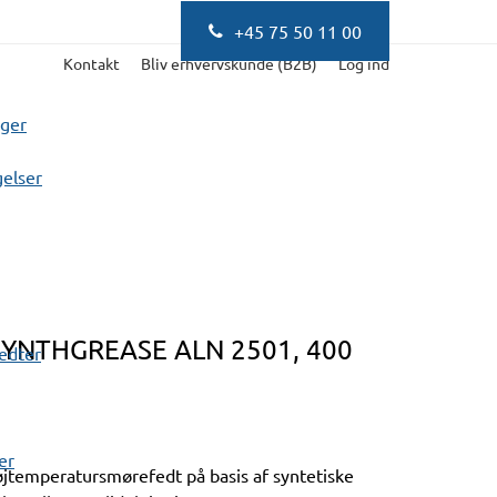
+45 75 50 11 00
Kontakt
Bliv erhvervskunde (B2B)
Log ind
nger
elser
NTHGREASE ALN 2501, 400
fedter
er
jtemperatursmørefedt på basis af syntetiske