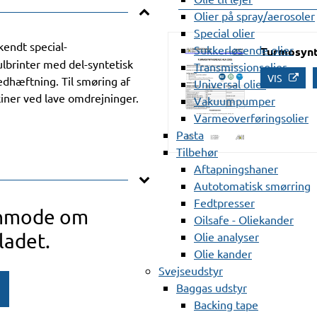
Olier på spray/aerosoler
Special olier
endt special-
Sukkerløsende olier
Turmosynt
lbrinter med del-syntetisk
Transmissionsolier
VIS
edhæftning. Til smøring af
Universal olier
kiner ved lave omdrejninger.
Vakuumpumper
Varmeoverføringsolier
Pasta
Tilbehør
Aftapningshaner
Autotomatisk smørring
Fedtpresser
anmode om
Oilsafe - Oliekander
ladet.
Olie analyser
Olie kander
Svejseudstyr
Baggas udstyr
Backing tape