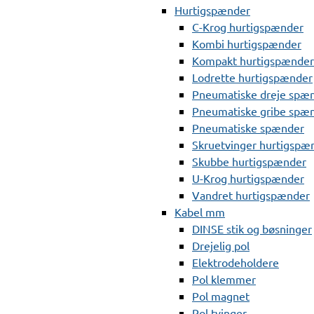
Hurtigspænder
C-Krog hurtigspænder
Kombi hurtigspænder
Kompakt hurtigspænder
Lodrette hurtigspænder
Pneumatiske dreje spæ
Pneumatiske gribe spæ
Pneumatiske spænder
Skruetvinger hurtigspæ
Skubbe hurtigspænder
U-Krog hurtigspænder
Vandret hurtigspænder
Kabel mm
DINSE stik og bøsninger
Drejelig pol
Elektrodeholdere
Pol klemmer
Pol magnet
Pol tvinger