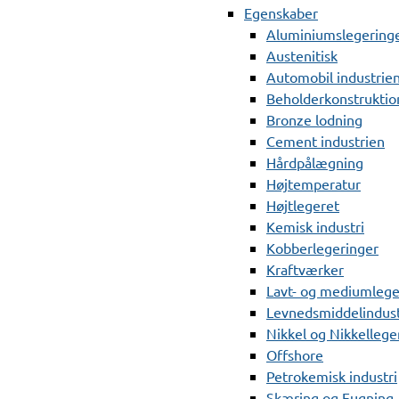
Egenskaber
Aluminiumslegering
Austenitisk
Automobil industrie
Beholderkonstruktio
Bronze lodning
Cement industrien
Hårdpålægning
Højtemperatur
Højtlegeret
Kemisk industri
Kobberlegeringer
Kraftværker
Lavt- og mediumlege
Levnedsmiddelindust
Nikkel og Nikkellege
Offshore
Petrokemisk industri
Skæring og Fugning