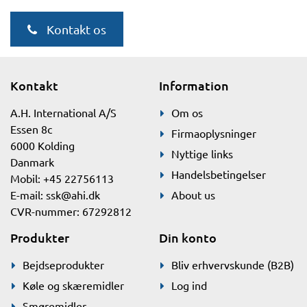
Kontakt os
Kontakt
Information
A.H. International A/S
Om os
Essen 8c
Firmaoplysninger
6000 Kolding
Nyttige links
Danmark
Handelsbetingelser
Mobil: +45 22756113
E-mail:
ssk@ahi.dk
About us
CVR-nummer: 67292812
Produkter
Din konto
Bejdseprodukter
Bliv erhvervskunde (B2B)
Køle og skæremidler
Log ind
Smøremidler