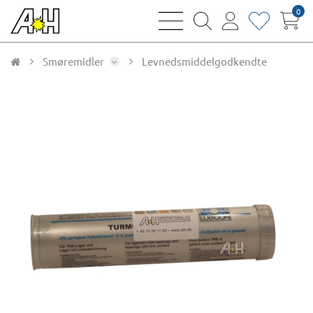
0
bars
magnifying
user
heart
sharp
glass
thin
thin
thin
thin
Smøremidler
Levnedsmiddelgodkendte