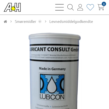
0
bars
magnifying
user
heart
sharp
glass
thin
thin
thin
thin
Smøremidler
Levnedsmiddelgodkendte