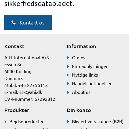
sikkerhedsdatabladet.
Kontakt os
Kontakt
Information
A.H. International A/S
Om os
Essen 8c
Firmaoplysninger
6000 Kolding
Nyttige links
Danmark
Handelsbetingelser
Mobil: +45 22756113
E-mail:
ssk@ahi.dk
About us
CVR-nummer: 67292812
Produkter
Din konto
Bejdseprodukter
Bliv erhvervskunde (B2B)