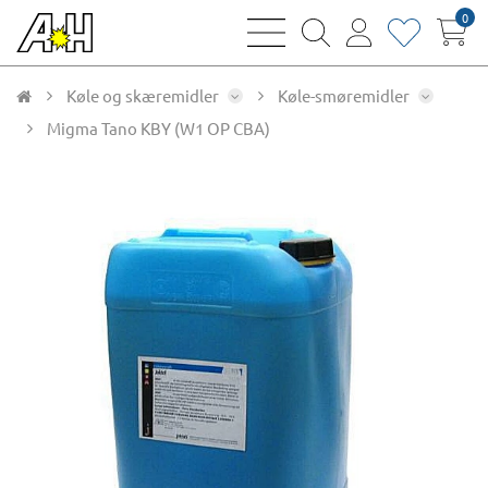
0
bars
magnifying
user
heart
sharp
glass
thin
thin
thin
thin
Køle og skæremidler
Køle-smøremidler
Migma Tano KBY (W1 OP CBA)