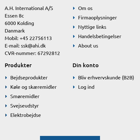
A.H. International A/S
Om os
Essen 8c
Firmaoplysninger
6000 Kolding
Nyttige links
Danmark
Handelsbetingelser
Mobil: +45 22756113
E-mail:
ssk@ahi.dk
About us
CVR-nummer: 67292812
Produkter
Din konto
Bejdseprodukter
Bliv erhvervskunde (B2B)
Køle og skæremidler
Log ind
Smøremidler
Svejseudstyr
Elektrobejdse