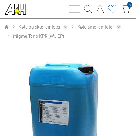
0
bars
magnifying
user
heart
sharp
glass
thin
thin
thin
thin
Køle og skæremidler
Køle-smøremidler
Migma Tano KPR (W5 EP)