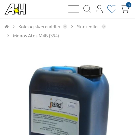
0
bars
magnifying
user
heart
sharp
glass
thin
thin
thin
thin
Køle og skæremidler
Skæreolier
Monos Atos M4B (S94)