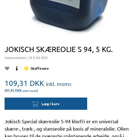
JOKISCH SKÆREOLIE S 94, 5 KG.
Varenummer:
JS S 94-005
Skaffevare
109,31
DKK
inkl. moms
(87,45
DKK
)
ekskl. moms
Læg i kurv
Jokisch Special skæreolie S-94 klorfri er en universal
skære-, træk-, og stanseolie på basis af mineralolie. Olien
kan bruges til de sværeste spåntagende arbejde, også i