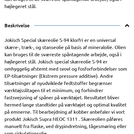
højlegeret stål.
Beskrivelse
Jokisch Special skæreolie S-94 klorfri er en universal
skære-, træk-, og stanseolie på basis af mineralolie. Olien
kan bruges til de sværeste spåntagende arbejde, også i
højlegeret stål. Jokisch special skæreolie S-94 er
omhyggelig afstemt med svovl og fosforforbindelser som
EP-tilsætninger (Ekstrem pressure additive). Andre
tilsætninger af nyudviklede fedtstoffer begrænser
værktøjsslitagen til et minimum, og forhindrer
fastsvejsning af spåner på værktøjet. Resultatet bliver
hermed lange standtider på værktøjet og optimal kvalitet
på emnerne. Til bearbejdning af kobber anbefaler vi vort
produkt Jokisch Supra NEOC 1311 . Skæreolien påføres
manuelt fra flaske, ved drypindretning, tågesmøring eller
som cirkulationsolie.