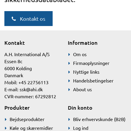
Kontakt os
Kontakt
Information
A.H. International A/S
Om os
Essen 8c
Firmaoplysninger
6000 Kolding
Nyttige links
Danmark
Handelsbetingelser
Mobil: +45 22756113
E-mail:
ssk@ahi.dk
About us
CVR-nummer: 67292812
Produkter
Din konto
Bejdseprodukter
Bliv erhvervskunde (B2B)
Køle og skæremidler
Log ind