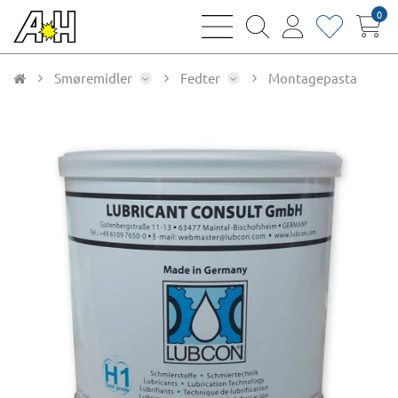
0
bars
magnifying
user
heart
sharp
glass
thin
thin
thin
thin
Smøremidler
Fedter
Montagepasta