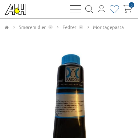
0
bars
magnifying
user
heart
sharp
glass
thin
thin
thin
thin
Smøremidler
Fedter
Montagepasta