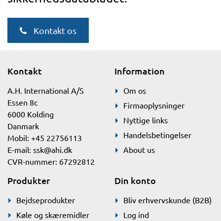
Kontakt os
Kontakt
Information
A.H. International A/S
Om os
Essen 8c
Firmaoplysninger
6000 Kolding
Nyttige links
Danmark
Handelsbetingelser
Mobil: +45 22756113
E-mail:
ssk@ahi.dk
About us
CVR-nummer: 67292812
Produkter
Din konto
Bejdseprodukter
Bliv erhvervskunde (B2B)
Køle og skæremidler
Log ind