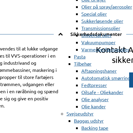
Olier på spray/aerosoler
Special olier
Sukkerløsende olier
Transmissionsolier
Sikkerhedsdokumenter
Universal olier
Vakuumpumper
Kontakt 
endes til at lukke udgange
Varmeoverføringsolier
es til VVS-operationer i en
Pasta
sikke
og industrivand og
Tilbehør
svømmebassiner, maskering i
Aftapningshaner
ropper til store fartøjers
Autotomatisk smørring
strømmen, udgangen eller
Fedtpresser
pen i en røråbning og spænd
Oilsafe - Oliekander
 sig og give en positiv
Olie analyser
en.
Olie kander
Svejseudstyr
Baggas udstyr
Backing tape