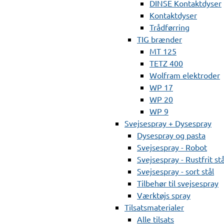
DINSE Kontaktdyser
Kontaktdyser
Trådførring
TIG brænder
MT 125
TETZ 400
Wolfram elektroder
WP 17
WP 20
WP 9
Svejsespray + Dysespray
Dysespray og pasta
Svejsespray - Robot
Svejsespray - Rustfrit stå
Svejsespray - sort stål
Tilbehør til svejsespray
Værktøjs spray
Tilsatsmaterialer
Alle tilsats