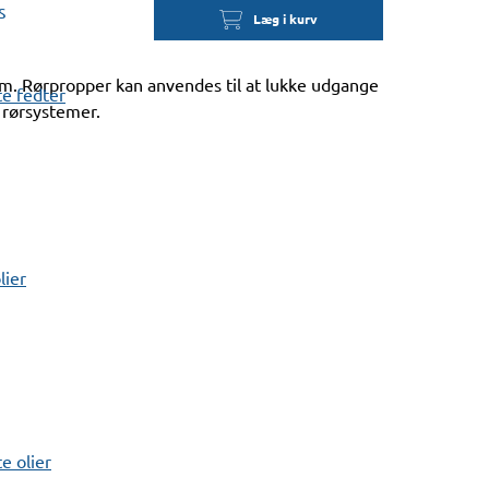
s
Læg i kurv
. Rørpropper kan anvendes til at lukke udgange
e fedter
 rørsystemer.
lier
 olier