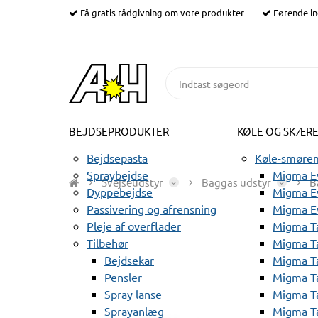
Få gratis rådgivning om vore produkter
Førende in
BEJDSEPRODUKTER
KØLE OG SKÆR
Bejdsepasta
Køle-smørem
Spraybejdse
Migma Ev
Svejseudstyr
Baggas udstyr
B
Dyppebejdse
Migma Ev
Passivering og afrensning
Migma E
Pleje af overflader
Migma T
Tilbehør
Migma T
Bejdsekar
Migma T
Pensler
Migma T
Spray lanse
Migma T
Sprayanlæg
Migma T