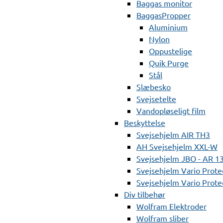
Baggas monitor
BaggasPropper
Aluminium
Nylon
Oppustelige
Quik Purge
Stål
Slæbesko
Svejsetelte
Vandopløseligt film
Beskyttelse
Svejsehjelm AIR TH3
AH Svejsehjelm XXL-W
Svejsehjelm JBO - AR 1
Svejsehjelm Vario Prote
Svejsehjelm Vario Protec
Div tilbehør
Wolfram Elektroder
Wolfram sliber