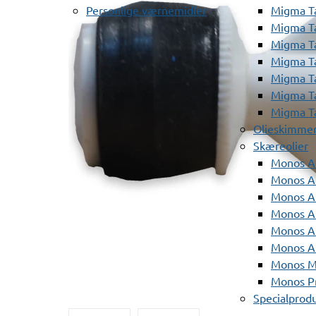
Personlige værnemidler
Migma T
Migma T
Migma T
Migma T
Migma T
Migma T
Migma T
Olieskimme
Skæreolier
Monos A
Monos At
Monos A
Monos A
Monos At
Monos A
Monos Mi
Monos Pr
Specialprod