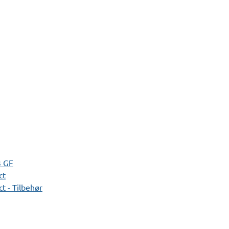
3 GF
ct
t - Tilbehør