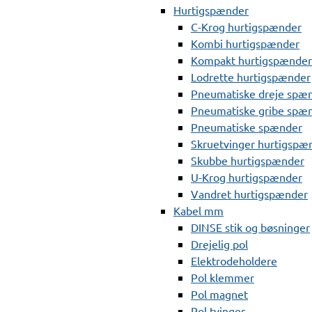
Hurtigspænder
C-Krog hurtigspænder
Kombi hurtigspænder
Kompakt hurtigspænder
Lodrette hurtigspænder
Pneumatiske dreje spæ
Pneumatiske gribe spæ
Pneumatiske spænder
Skruetvinger hurtigspæ
Skubbe hurtigspænder
U-Krog hurtigspænder
Vandret hurtigspænder
Kabel mm
DINSE stik og bøsninger
Drejelig pol
Elektrodeholdere
Pol klemmer
Pol magnet
Pol tvinger