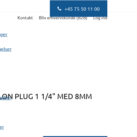
+45 75 50 11 00
Kontakt
Bliv erhvervskunde (B2B)
Log ind
nger
elser
ON PLUG 1 1/4" MED 8MM
fedter
er