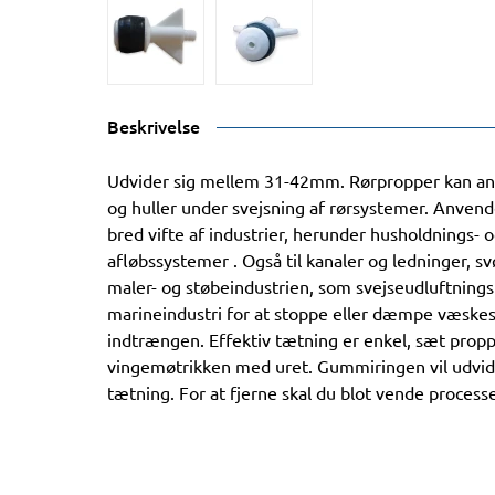
Beskrivelse
Udvider sig mellem 31-42mm. Rørpropper kan anv
og huller under svejsning af rørsystemer. Anvend
bred vifte af industrier, herunder husholdnings- 
afløbssystemer . Også til kanaler og ledninger, 
maler- og støbeindustrien, som svejseudluftningsp
marineindustri for at stoppe eller dæmpe væske
indtrængen. Effektiv tætning er enkel, sæt prop
vingemøtrikken med uret. Gummiringen vil udvide
tætning. For at fjerne skal du blot vende process