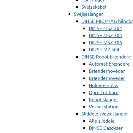
Svejsekabel
Svejseslanger
DINSE MIG/MAG håndb
DINSE MSZ 304
DINSE MSZ 305
DINSE MSZ 306
DINSE MZ 304
DINSE Robot brændere
Automat brændere
Brænderhoveder
Brænderhoveder
Holdere + div.
Opretter bord
Robot slanger
Veksel station
Sliddele svejseslanger
Alle sliddele
DINSE Gasdyser