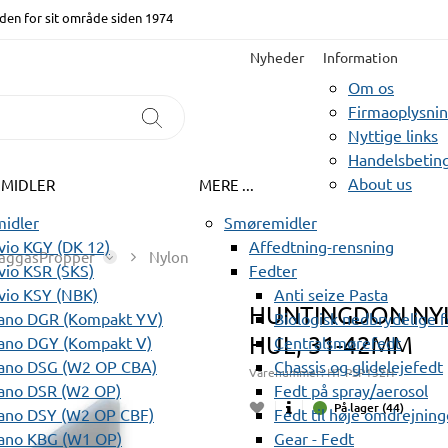
den for sit område siden 1974
Nyheder
Information
Om os
Firmaoplysni
Nyttige links
Handelsbeting
About us
EMIDLER
MERE ...
idler
Smøremidler
io KGY (DK 12)
Affedtning-rensning
aggasPropper
Nylon
io KSR (SKS)
Fedter
vio KSY (NBK)
Anti seize Pasta
HUNTINGDON NYL
ano DGR (Kompakt YV)
Biologisk nedbrydelige 
HUL, 31-42MM
ano DGY (Kompakt V)
Centralsmørefedt
ano DSG (W2 OP CBA)
Chassis og glidelejefedt
Varenummer:
HT PSP132H
ano DSR (W2 OP)
Fedt på spray/aerosol
På lager (44)
ano DSY (W2 OP CBF)
Fedt til høje omdrejning
ano KBG (W1 OP)
Gear - Fedt