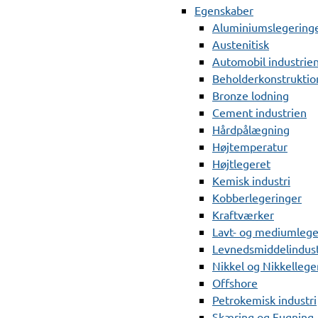
Egenskaber
Aluminiumslegering
Austenitisk
Automobil industrie
Beholderkonstruktio
Bronze lodning
Cement industrien
Hårdpålægning
Højtemperatur
Højtlegeret
Kemisk industri
Kobberlegeringer
Kraftværker
Lavt- og mediumlege
Levnedsmiddelindust
Nikkel og Nikkellege
Offshore
Petrokemisk industri
Skæring og Fugning