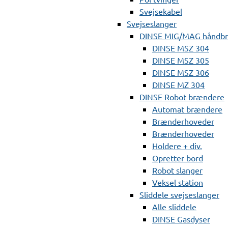
Svejsekabel
Svejseslanger
DINSE MIG/MAG håndb
DINSE MSZ 304
DINSE MSZ 305
DINSE MSZ 306
DINSE MZ 304
DINSE Robot brændere
Automat brændere
Brænderhoveder
Brænderhoveder
Holdere + div.
Opretter bord
Robot slanger
Veksel station
Sliddele svejseslanger
Alle sliddele
DINSE Gasdyser