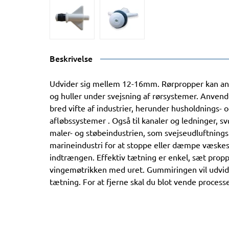
Beskrivelse
Udvider sig mellem 12-16mm. Rørpropper kan anv
og huller under svejsning af rørsystemer. Anvend
bred vifte af industrier, herunder husholdnings- 
afløbssystemer . Også til kanaler og ledninger, 
maler- og støbeindustrien, som svejseudluftningsp
marineindustri for at stoppe eller dæmpe væske
indtrængen. Effektiv tætning er enkel, sæt prop
vingemøtrikken med uret. Gummiringen vil udvide
tætning. For at fjerne skal du blot vende process