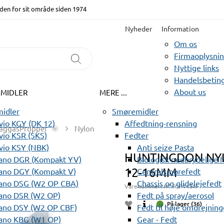
den for sit område siden 1974
Nyheder
Information
Om os
Firmaoplysni
Nyttige links
Handelsbeting
About us
EMIDLER
MERE ...
idler
Smøremidler
io KGY (DK 12)
Affedtning-rensning
aggasPropper
Nylon
io KSR (SKS)
Fedter
vio KSY (NBK)
Anti seize Pasta
HUNTINGDON NYL
ano DGR (Kompakt YV)
Biologisk nedbrydelige 
12-16MM
ano DGY (Kompakt V)
Centralsmørefedt
ano DSG (W2 OP CBA)
Chassis og glidelejefedt
Varenummer:
HT PSP113H
ano DSR (W2 OP)
Fedt på spray/aerosol
På lager (36)
ano DSY (W2 OP CBF)
Fedt til høje omdrejning
ano KBG (W1 OP)
Gear - Fedt