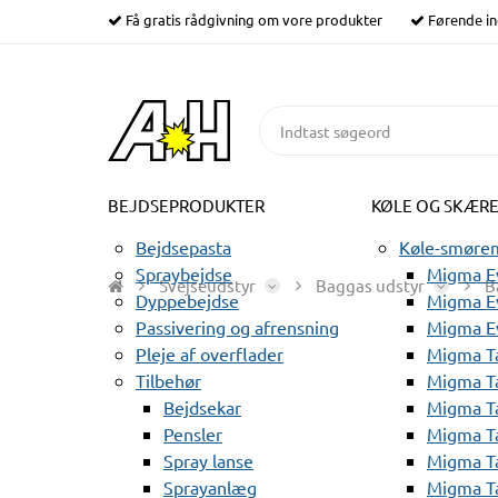
Få gratis rådgivning om vore produkter
Førende in
BEJDSEPRODUKTER
KØLE OG SKÆR
Bejdsepasta
Køle-smørem
Spraybejdse
Migma Ev
Svejseudstyr
Baggas udstyr
B
Dyppebejdse
Migma Ev
Passivering og afrensning
Migma E
Pleje af overflader
Migma T
Tilbehør
Migma T
Bejdsekar
Migma T
Pensler
Migma T
Spray lanse
Migma T
Sprayanlæg
Migma T