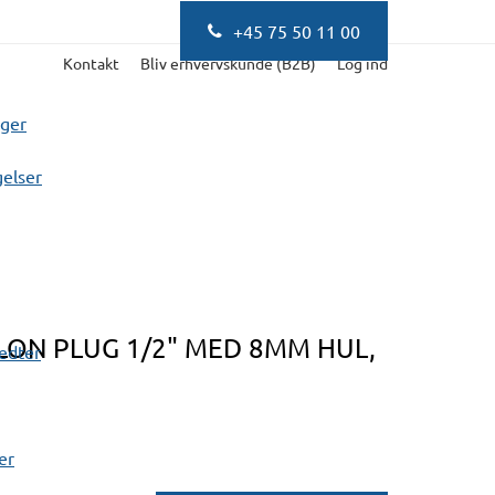
+45 75 50 11 00
Kontakt
Bliv erhvervskunde (B2B)
Log ind
nger
elser
ON PLUG 1/2" MED 8MM HUL,
fedter
er