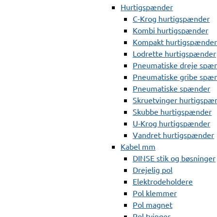
Hurtigspænder
C-Krog hurtigspænder
Kombi hurtigspænder
Kompakt hurtigspænder
Lodrette hurtigspænder
Pneumatiske dreje spæ
Pneumatiske gribe spæ
Pneumatiske spænder
Skruetvinger hurtigspæ
Skubbe hurtigspænder
U-Krog hurtigspænder
Vandret hurtigspænder
Kabel mm
DINSE stik og bøsninger
Drejelig pol
Elektrodeholdere
Pol klemmer
Pol magnet
Pol tvinger