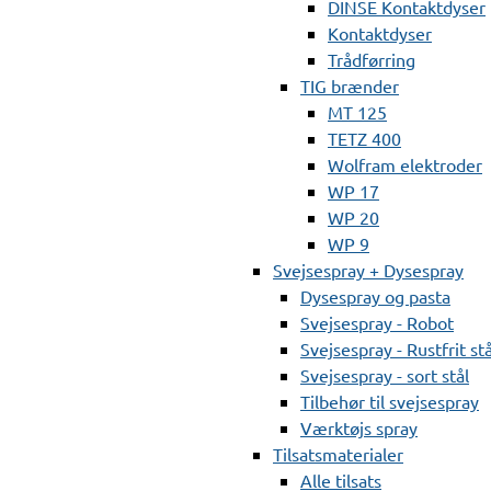
DINSE Kontaktdyser
Kontaktdyser
Trådførring
TIG brænder
MT 125
TETZ 400
Wolfram elektroder
WP 17
WP 20
WP 9
Svejsespray + Dysespray
Dysespray og pasta
Svejsespray - Robot
Svejsespray - Rustfrit stå
Svejsespray - sort stål
Tilbehør til svejsespray
Værktøjs spray
Tilsatsmaterialer
Alle tilsats