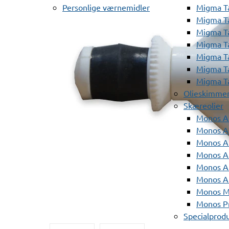
Personlige værnemidler
Migma T
Migma T
Migma T
Migma T
Migma T
Migma T
Migma T
Olieskimme
Skæreolier
Monos A
Monos At
Monos A
Monos A
Monos At
Monos A
Monos Mi
Monos Pr
Specialprod