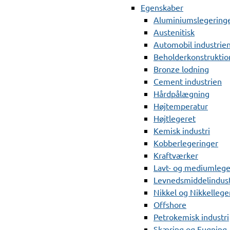
Egenskaber
Aluminiumslegering
Austenitisk
Automobil industrie
Beholderkonstruktio
Bronze lodning
Cement industrien
Hårdpålægning
Højtemperatur
Højtlegeret
Kemisk industri
Kobberlegeringer
Kraftværker
Lavt- og mediumlege
Levnedsmiddelindust
Nikkel og Nikkellege
Offshore
Petrokemisk industri
Skæring og Fugning