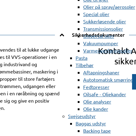
Olier på spray/aerosoler
Special olier
Sukkerløsende olier
Transmissionsolier
Sikkerhedsdokumenter
Universal olier
Vakuumpumper
Kontakt 
endes til at lukke udgange
Varmeoverføringsolier
es til VVS-operationer i en
Pasta
sikke
og industrivand og
Tilbehør
svømmebassiner, maskering i
Aftapningshaner
ropper til store fartøjers
Autotomatisk smørring
strømmen, udgangen eller
Fedtpresser
pen i en røråbning og spænd
Oilsafe - Oliekander
 sig og give en positiv
Olie analyser
en.
Olie kander
Svejseudstyr
Baggas udstyr
Backing tape