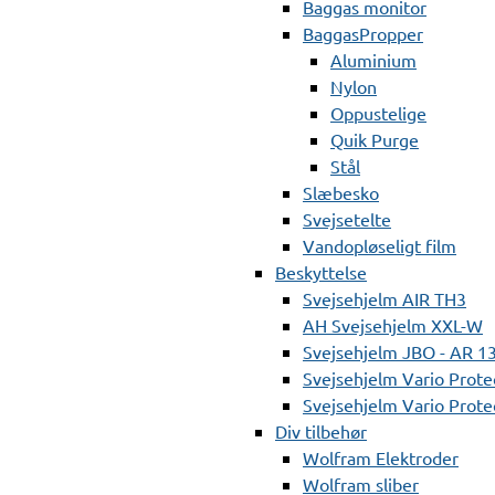
Baggas monitor
BaggasPropper
Aluminium
Nylon
Oppustelige
Quik Purge
Stål
Slæbesko
Svejsetelte
Vandopløseligt film
Beskyttelse
Svejsehjelm AIR TH3
AH Svejsehjelm XXL-W
Svejsehjelm JBO - AR 1
Svejsehjelm Vario Prote
Svejsehjelm Vario Protec
Div tilbehør
Wolfram Elektroder
Wolfram sliber