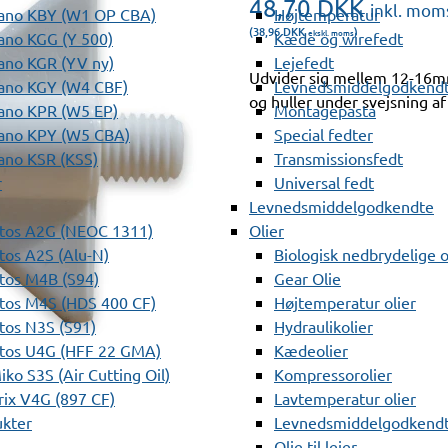
48,70
DKK
inkl. mom
ano KBY (W1 OP CBA)
Højtemperatur
(38,96
DKK
)
ekskl. moms
ano KGG (Y 500)
Kæde og wirefedt
ano KGR (YV ny)
Lejefedt
Udvider sig mellem 12-16mm
ano KGY (W4 CBF)
Levnedsmiddelgodkendt
og huller under svejsning af
ano KPR (W5 EP)
Montagepasta
ano KPY (W5 CBA)
Special fedter
ano KSR (KSS)
Transmissionsfedt
r
Universal fedt
Levnedsmiddelgodkendte
tos A2G (NEOC 1311)
Olier
os A2S (Alu-N)
Biologisk nedbrydelige o
tos M4B (S94)
Gear Olie
tos M4S (HDS 400 CF)
Højtemperatur olier
os N3S (S91)
Hydraulikolier
tos U4G (HFF 22 GMA)
Kædeolier
ko S3S (Air Cutting Oil)
Kompressorolier
ix V4G (897 CF)
Lavtemperatur olier
ukter
Levnedsmiddelgodkendte
Olie til lejer