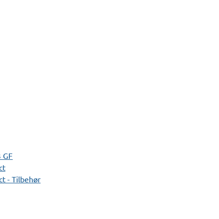
3 GF
ct
t - Tilbehør