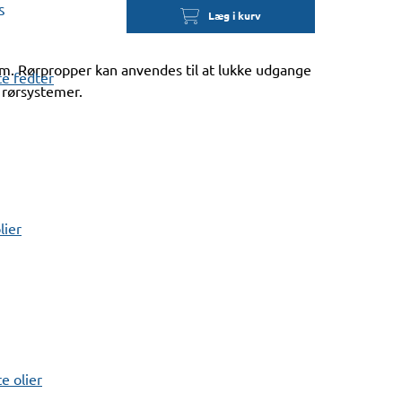
s
Læg i kurv
. Rørpropper kan anvendes til at lukke udgange
e fedter
 rørsystemer.
lier
 olier