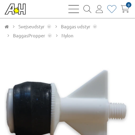
0
bars
magnifying
user
heart
sharp
glass
thin
thin
thin
thin
Svejseudstyr
Baggas udstyr
BaggasPropper
Nylon