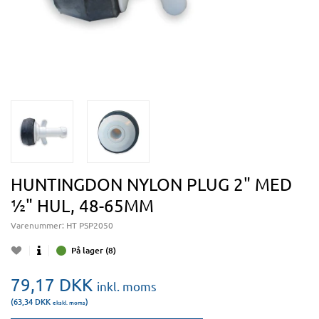
HUNTINGDON NYLON PLUG 2" MED
½" HUL, 48-65MM
Varenummer:
HT PSP2050
På lager (8)
79,17
DKK
inkl. moms
(63,34
DKK
)
ekskl. moms