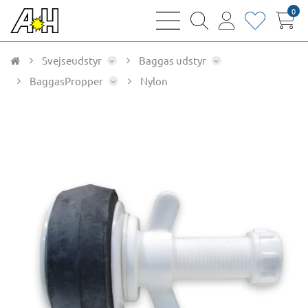
0
bars
magnifying
user
heart
sharp
glass
thin
thin
thin
thin
Svejseudstyr
Baggas udstyr
BaggasPropper
Nylon