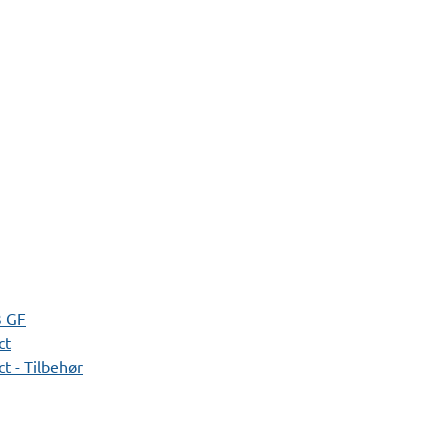
3 GF
ct
t - Tilbehør