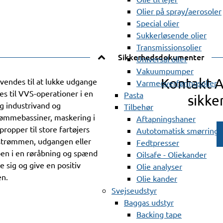
Olier på spray/aerosoler
Special olier
Sukkerløsende olier
Transmissionsolier
Sikkerhedsdokumenter
Universal olier
Vakuumpumper
Kontakt 
endes til at lukke udgange
Varmeoverføringsolier
es til VVS-operationer i en
Pasta
sikke
og industrivand og
Tilbehør
svømmebassiner, maskering i
Aftapningshaner
ropper til store fartøjers
Autotomatisk smørring
strømmen, udgangen eller
Fedtpresser
pen i en røråbning og spænd
Oilsafe - Oliekander
 sig og give en positiv
Olie analyser
en.
Olie kander
Svejseudstyr
Baggas udstyr
Backing tape