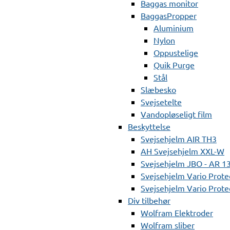
Baggas monitor
BaggasPropper
Aluminium
Nylon
Oppustelige
Quik Purge
Stål
Slæbesko
Svejsetelte
Vandopløseligt film
Beskyttelse
Svejsehjelm AIR TH3
AH Svejsehjelm XXL-W
Svejsehjelm JBO - AR 1
Svejsehjelm Vario Prote
Svejsehjelm Vario Protec
Div tilbehør
Wolfram Elektroder
Wolfram sliber