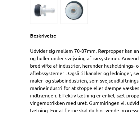
Beskrivelse
Udvider sig mellem 70-87mm. Rørpropper kan anv
og huller under svejsning af rørsystemer. Anvend
bred vifte af industrier, herunder husholdnings- 
afløbssystemer . Også til kanaler og ledninger, 
maler- og støbeindustrien, som svejseudluftningsp
marineindustri for at stoppe eller dæmpe væske
indtrængen. Effektiv tætning er enkel, sæt prop
vingemøtrikken med uret. Gummiringen vil udvide
tætning. For at fjerne skal du blot vende process