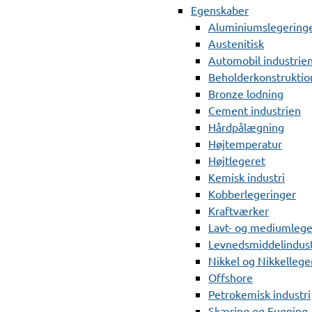
Egenskaber
Aluminiumslegering
Austenitisk
Automobil industrie
Beholderkonstruktio
Bronze lodning
Cement industrien
Hårdpålægning
Højtemperatur
Højtlegeret
Kemisk industri
Kobberlegeringer
Kraftværker
Lavt- og mediumlege
Levnedsmiddelindust
Nikkel og Nikkellege
Offshore
Petrokemisk industri
Skæring og Fugning