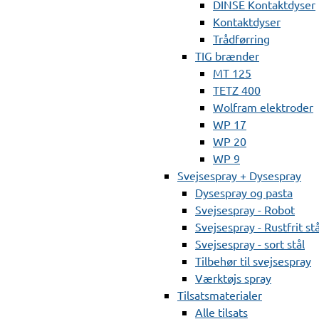
DINSE Kontaktdyser
Kontaktdyser
Trådførring
TIG brænder
MT 125
TETZ 400
Wolfram elektroder
WP 17
WP 20
WP 9
Svejsespray + Dysespray
Dysespray og pasta
Svejsespray - Robot
Svejsespray - Rustfrit stå
Svejsespray - sort stål
Tilbehør til svejsespray
Værktøjs spray
Tilsatsmaterialer
Alle tilsats