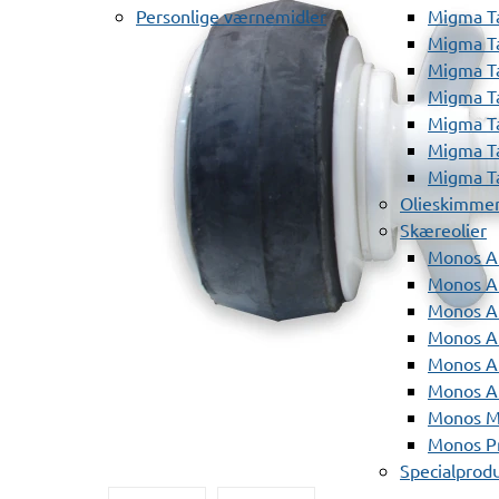
Personlige værnemidler
Migma T
Migma T
Migma T
Migma T
Migma T
Migma T
Migma T
Olieskimme
Skæreolier
Monos A
Monos At
Monos A
Monos A
Monos At
Monos A
Monos Mi
Monos Pr
Specialprod