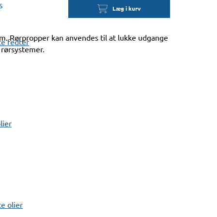
s
Læg i kurv
. Rørpropper kan anvendes til at lukke udgange
e fedter
 rørsystemer.
lier
 olier