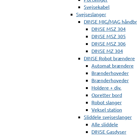
Svejsekabel
Svejseslanger
DINSE MIG/MAG håndb
DINSE MSZ 304
DINSE MSZ 305
DINSE MSZ 306
DINSE MZ 304
DINSE Robot brændere
Automat brændere
Brænderhoveder
Brænderhoveder
Holdere + div.
Opretter bord
Robot slanger
Veksel station
Sliddele svejseslanger
Alle sliddele
DINSE Gasdyser