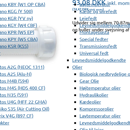
93,08
DKK
inkl. mom
ano KBY (W1 OP CBA)
Højtemperatur
(74,47
DKK
)
ekskl. moms
ano KGG (Y 500)
Kæde og wirefedt
ano KGR (YV ny)
Lejefedt
Udvider sig mellem 70-87mm
ano KGY (W4 CBF)
Levnedsmiddelgodkendt
og huller under svejsning af
ano KPR (W5 EP)
Montagepasta
ano KPY (W5 CBA)
Special fedter
ano KSR (KSS)
Transmissionsfedt
r
Universal fedt
Levnedsmiddelgodkendte
tos A2G (NEOC 1311)
Olier
os A2S (Alu-N)
Biologisk nedbrydelige o
tos M4B (S94)
Gear Olie
tos M4S (HDS 400 CF)
Højtemperatur olier
os N3S (S91)
Hydraulikolier
tos U4G (HFF 22 GMA)
Kædeolier
ko S3S (Air Cutting Oil)
Kompressorolier
ix V4G (897 CF)
Lavtemperatur olier
ukter
Levnedsmiddelgodkendte
Olie til lejer