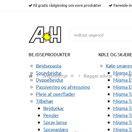
Få gratis rådgivning om vore produkter
Førende in
BEJDSEPRODUKTER
KØLE OG SKÆR
Bejdsepasta
Køle-smørem
Spraybejdse
Migma Ev
Svejseudstyr
Baggas udstyr
B
Dyppebejdse
Migma Ev
Passivering og afrensning
Migma E
Pleje af overflader
Migma T
Tilbehør
Migma T
Bejdsekar
Migma T
Pensler
Migma T
Spray lanse
Migma T
Sprayanlæg
Migma T