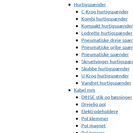
Hurtigspænder
C-Krog hurtigspænder
Kombi hurtigspænder
Kompakt hurtigspænder
Lodrette hurtigspænder
Pneumatiske dreje spæ
Pneumatiske gribe spæ
Pneumatiske spænder
Skruetvinger hurtigspæ
Skubbe hurtigspænder
U-Krog hurtigspænder
Vandret hurtigspænder
Kabel mm
DINSE stik og bøsninger
Drejelig pol
Elektrodeholdere
Pol klemmer
Pol magnet
Pol tvinger