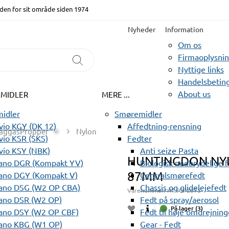
den for sit område siden 1974
Nyheder
Information
Om os
Firmaoplysni
Nyttige links
Handelsbeting
About us
EMIDLER
MERE ...
idler
Smøremidler
io KGY (DK 12)
Affedtning-rensning
aggasPropper
Nylon
io KSR (SKS)
Fedter
vio KSY (NBK)
Anti seize Pasta
HUNTINGDON NYL
ano DGR (Kompakt YV)
Biologisk nedbrydelige 
87MM
ano DGY (Kompakt V)
Centralsmørefedt
ano DSG (W2 OP CBA)
Chassis og glidelejefedt
Varenummer:
HT PSP2075
ano DSR (W2 OP)
Fedt på spray/aerosol
På lager (3)
ano DSY (W2 OP CBF)
Fedt til høje omdrejning
ano KBG (W1 OP)
Gear - Fedt