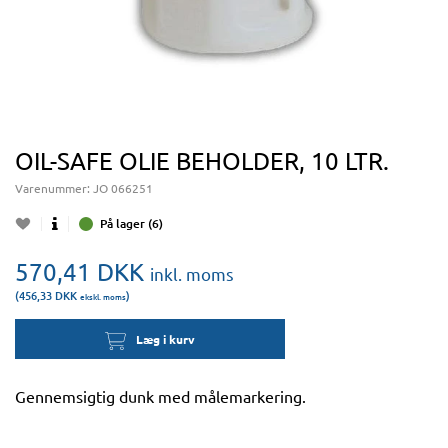
OIL-SAFE OLIE BEHOLDER, 10 LTR.
Varenummer:
JO 066251
På lager (6)
570,41
DKK
inkl. moms
(456,33
DKK
)
ekskl. moms
Læg i kurv
Gennemsigtig dunk med målemarkering.