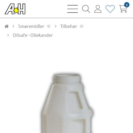
0
bars
magnifying
user
heart
sharp
glass
thin
thin
thin
thin
Smøremidler
Tilbehør
Oilsafe - Oliekander