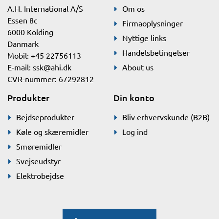
A.H. International A/S
Om os
Essen 8c
Firmaoplysninger
6000 Kolding
Nyttige links
Danmark
Handelsbetingelser
Mobil: +45 22756113
E-mail:
ssk@ahi.dk
About us
CVR-nummer: 67292812
Produkter
Din konto
Bejdseprodukter
Bliv erhvervskunde (B2B)
Køle og skæremidler
Log ind
Smøremidler
Svejseudstyr
Elektrobejdse