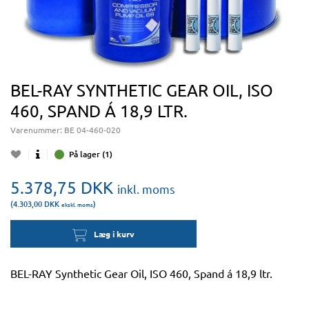
BEL-RAY SYNTHETIC GEAR OIL, ISO
460, SPAND Á 18,9 LTR.
Varenummer:
BE 04-460-020
På lager (1)
5.378,75
DKK
inkl. moms
(4.303,00
DKK
)
ekskl. moms
Læg i kurv
BEL-RAY Synthetic Gear Oil, ISO 460, Spand á 18,9 ltr.