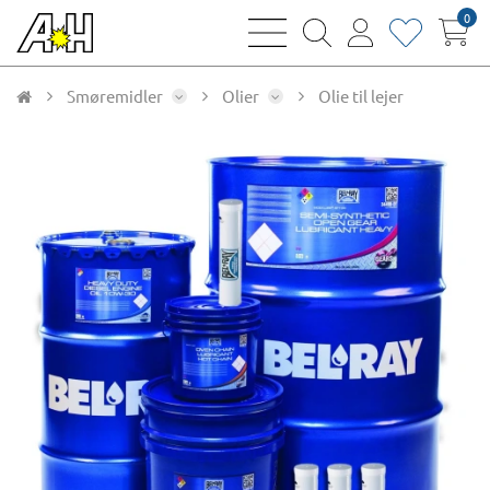
0
bars
magnifying
user
heart
sharp
glass
thin
thin
thin
thin
Smøremidler
Olier
Olie til lejer