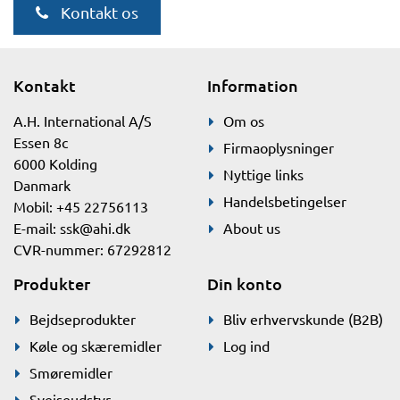
Kontakt os
Kontakt
Information
A.H. International A/S
Om os
Essen 8c
Firmaoplysninger
6000 Kolding
Nyttige links
Danmark
Handelsbetingelser
Mobil: +45 22756113
E-mail:
ssk@ahi.dk
About us
CVR-nummer: 67292812
Produkter
Din konto
Bejdseprodukter
Bliv erhvervskunde (B2B)
Køle og skæremidler
Log ind
Smøremidler
Svejseudstyr