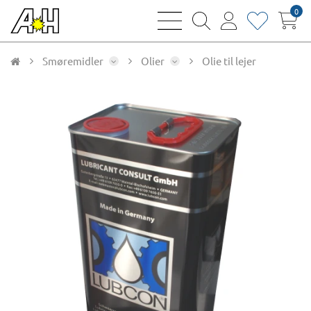
0
bars
magnifying
user
heart
sharp
glass
thin
thin
thin
thin
Smøremidler
Olier
Olie til lejer