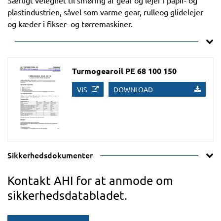
Særligt velegnet til smøring af gear og lejer i papir- og
plastindustrien, såvel som varme gear, rulleog glidelejer
og kæder i fikser- og tørremaskiner.
Turmogearoil PE 68 100 150
VIS
DOWNLOAD
Sikkerhedsdokumenter
Kontakt AHI for at anmode om
sikkerhedsdatabladet.