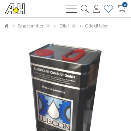
0
bars
magnifying
user
heart
sharp
glass
thin
thin
thin
thin
Smøremidler
Olier
Olie til lejer