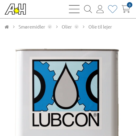
0
bars
magnifying
user
heart
sharp
glass
thin
thin
thin
thin
Smøremidler
Olier
Olie til lejer