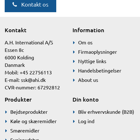
Kontakt os
Kontakt
Information
A.H. International A/S
Om os
Essen 8c
Firmaoplysninger
6000 Kolding
Nyttige links
Danmark
Handelsbetingelser
Mobil: +45 22756113
E-mail:
ssk@ahi.dk
About us
CVR-nummer: 67292812
Produkter
Din konto
Bejdseprodukter
Bliv erhvervskunde (B2B)
Køle og skæremidler
Log ind
Smøremidler
Svejseudstyr