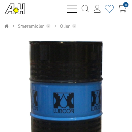
0
bars
magnifying
user
heart
sharp
glass
thin
thin
thin
thin
Smøremidler
Olier