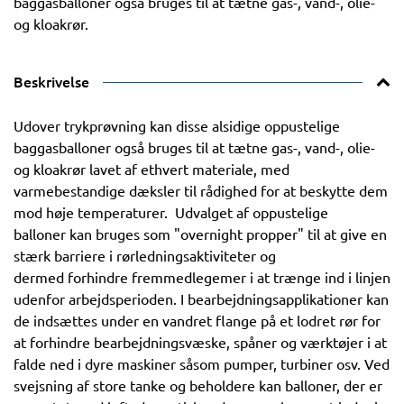
baggasballoner også bruges til at tætne gas-, vand-, olie-
og kloakrør.
Beskrivelse
Udover trykprøvning kan disse alsidige oppustelige
baggasballoner også bruges til at tætne gas-, vand-, olie-
og kloakrør lavet af ethvert materiale, med
varmebestandige dæksler til rådighed for at beskytte dem
mod høje temperaturer. Udvalget af oppustelige
balloner kan bruges som "overnight propper" til at give en
stærk barriere i rørledningsaktiviteter og
dermed forhindre fremmedlegemer i at trænge ind i linjen
udenfor arbejdsperioden. I bearbejdningsapplikationer kan
de indsættes under en vandret flange på et lodret rør for
at forhindre bearbejdningsvæske, spåner og værktøjer i at
falde ned i dyre maskiner såsom pumper, turbiner osv. Ved
svejsning af store tanke og beholdere kan balloner, der er