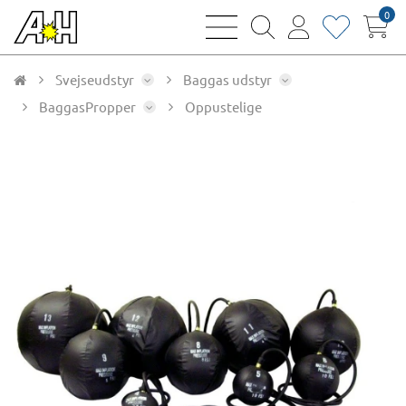
0
bars
magnifying
user
heart
sharp
glass
thin
thin
thin
thin
Svejseudstyr
Baggas udstyr
BaggasPropper
Oppustelige