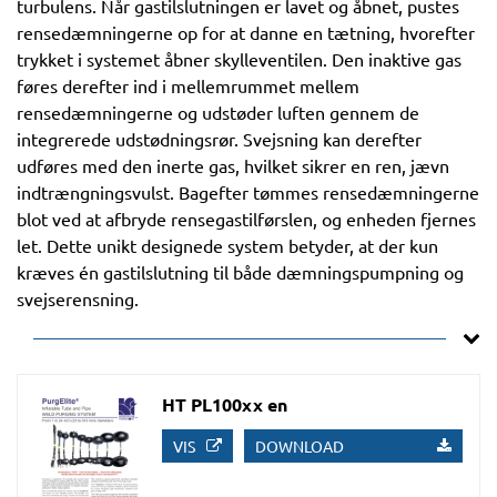
turbulens. Når gastilslutningen er lavet og åbnet, pustes
rensedæmningerne op for at danne en tætning, hvorefter
trykket i systemet åbner skylleventilen. Den inaktive gas
føres derefter ind i mellemrummet mellem
rensedæmningerne og udstøder luften gennem de
integrerede udstødningsrør. Svejsning kan derefter
udføres med den inerte gas, hvilket sikrer en ren, jævn
indtrængningsvulst. Bagefter tømmes rensedæmningerne
blot ved at afbryde rensegastilførslen, og enheden fjernes
let. Dette unikt designede system betyder, at der kun
kræves én gastilslutning til både dæmningspumpning og
svejserensning.
HT PL100xx en
VIS
DOWNLOAD