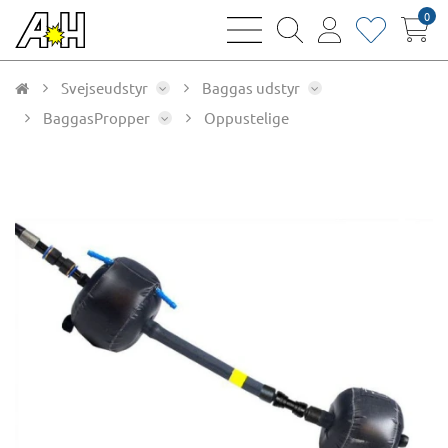
0
bars
magnifying
user
heart
sharp
glass
thin
thin
thin
thin
Svejseudstyr
Baggas udstyr
BaggasPropper
Oppustelige