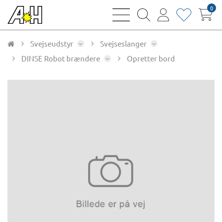
0
bars
magnifying
user
heart
sharp
glass
thin
thin
thin
thin
Svejseudstyr
Svejseslanger
DINSE Robot brændere
Opretter bord