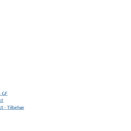
3 GF
ct
t - Tilbehør