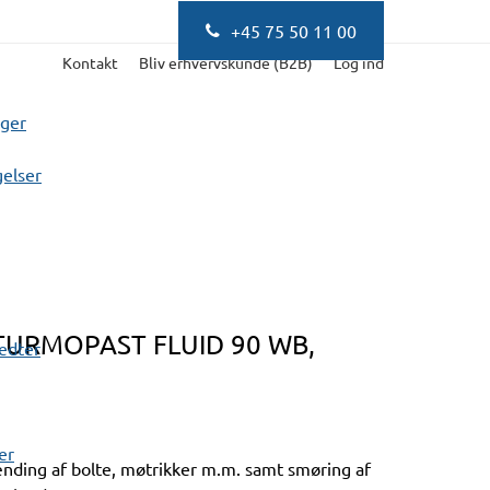
+45 75 50 11 00
Kontakt
Bliv erhvervskunde (B2B)
Log ind
nger
elser
TURMOPAST FLUID 90 WB,
fedter
er
nding af bolte, møtrikker m.m. samt smøring af