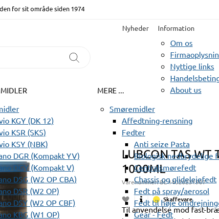
den for sit område siden 1974
Nyheder
Information
Om os
Firmaoplysni
Nyttige links
Handelsbeting
About us
EMIDLER
MERE ...
idler
Smøremidler
io KGY (DK 12)
Affedtning-rensning
io KSR (SKS)
Fedter
vio KSY (NBK)
Anti seize Pasta
LUBCON TAS WT 
ano DGR (Kompakt YV)
Biologisk nedbrydelige 
1000ML
ano DGY (Kompakt V)
Centralsmørefedt
ano DSG (W2 OP CBA)
Chassis og glidelejefedt
Varenummer:
BL 14020231907
ano DSR (W2 OP)
Fedt på spray/aerosol
Skaffevare
ano DSY (W2 OP CBF)
Fedt til høje omdrejning
Til anvendelse mod fast-bræ
ano KBG (W1 OP)
Gear - Fedt