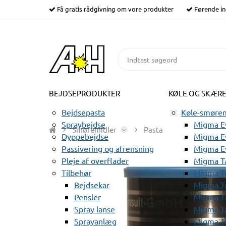
Få gratis rådgivning om vore produkter
Førende in
BEJDSEPRODUKTER
KØLE OG SKÆR
Bejdsepasta
Køle-smørem
Spraybejdse
Migma Ev
Smøremidler
Pasta
Dyppebejdse
Migma Ev
Passivering og afrensning
Migma E
Pleje af overflader
Migma T
Tilbehør
Migma T
Bejdsekar
Migma T
Pensler
Migma T
Spray lanse
Migma T
Sprayanlæg
Migma T