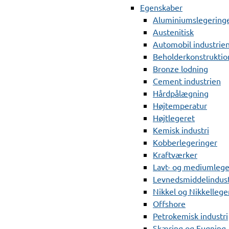
Egenskaber
Aluminiumslegering
Austenitisk
Automobil industrie
Beholderkonstruktio
Bronze lodning
Cement industrien
Hårdpålægning
Højtemperatur
Højtlegeret
Kemisk industri
Kobberlegeringer
Kraftværker
Lavt- og mediumlege
Levnedsmiddelindust
Nikkel og Nikkellege
Offshore
Petrokemisk industri
Skæring og Fugning