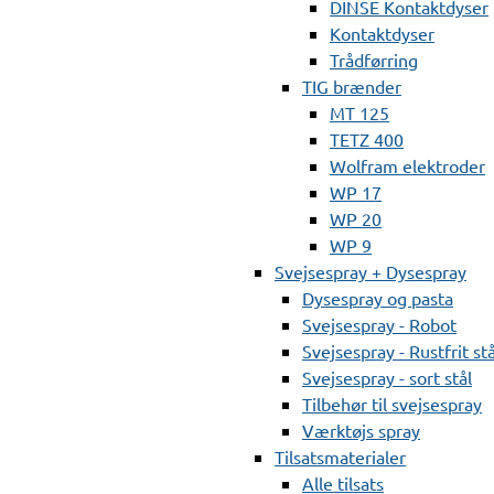
DINSE Kontaktdyser
Kontaktdyser
Trådførring
TIG brænder
MT 125
TETZ 400
Wolfram elektroder
WP 17
WP 20
WP 9
Svejsespray + Dysespray
Dysespray og pasta
Svejsespray - Robot
Svejsespray - Rustfrit stå
Svejsespray - sort stål
Tilbehør til svejsespray
Værktøjs spray
Tilsatsmaterialer
Alle tilsats