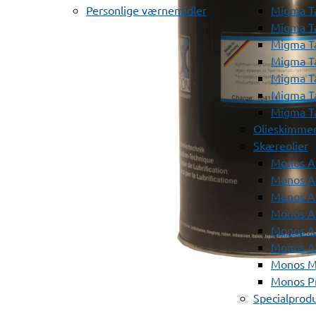
Personlige værnemidler
Migma T
Migma T
Migma T
Migma T
Migma T
Migma T
Migma T
Olieskimme
Skæreolier
Monos A
Monos At
Monos A
Monos A
Monos At
Monos A
Monos Mi
Monos Pr
Specialprod