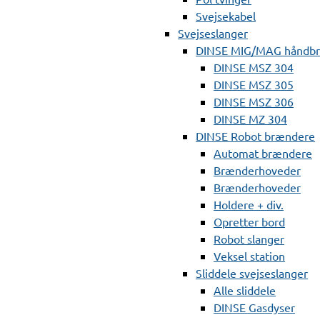
Svejsekabel
Svejseslanger
DINSE MIG/MAG håndb
DINSE MSZ 304
DINSE MSZ 305
DINSE MSZ 306
DINSE MZ 304
DINSE Robot brændere
Automat brændere
Brænderhoveder
Brænderhoveder
Holdere + div.
Opretter bord
Robot slanger
Veksel station
Sliddele svejseslanger
Alle sliddele
DINSE Gasdyser