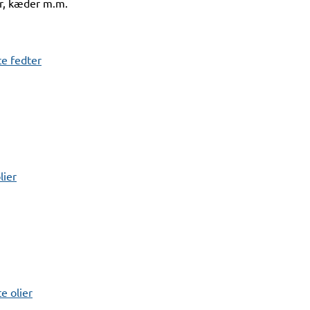
er, kæder m.m.
e fedter
lier
 olier