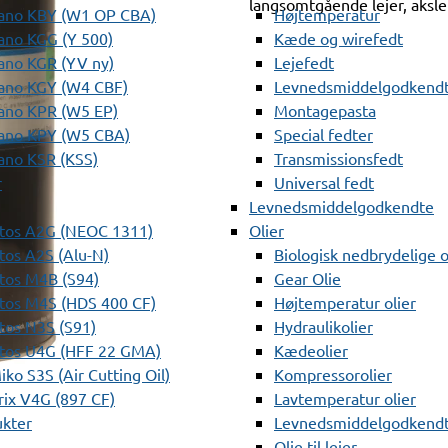
langsomtgående lejer, aksl
ano KBY (W1 OP CBA)
Højtemperatur
ano KGG (Y 500)
Kæde og wirefedt
ano KGR (YV ny)
Lejefedt
ano KGY (W4 CBF)
Levnedsmiddelgodkendt
ano KPR (W5 EP)
Montagepasta
ano KPY (W5 CBA)
Special fedter
ano KSR (KSS)
Transmissionsfedt
r
Universal fedt
Levnedsmiddelgodkendte
tos A2G (NEOC 1311)
Olier
os A2S (Alu-N)
Biologisk nedbrydelige o
tos M4B (S94)
Gear Olie
tos M4S (HDS 400 CF)
Højtemperatur olier
os N3S (S91)
Hydraulikolier
tos U4G (HFF 22 GMA)
Kædeolier
ko S3S (Air Cutting Oil)
Kompressorolier
ix V4G (897 CF)
Lavtemperatur olier
ukter
Levnedsmiddelgodkendte
Olie til lejer