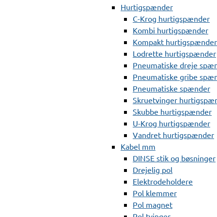
Hurtigspænder
C-Krog hurtigspænder
Kombi hurtigspænder
Kompakt hurtigspænder
Lodrette hurtigspænder
Pneumatiske dreje spæ
Pneumatiske gribe spæ
Pneumatiske spænder
Skruetvinger hurtigspæ
Skubbe hurtigspænder
U-Krog hurtigspænder
Vandret hurtigspænder
Kabel mm
DINSE stik og bøsninger
Drejelig pol
Elektrodeholdere
Pol klemmer
Pol magnet
Pol tvinger