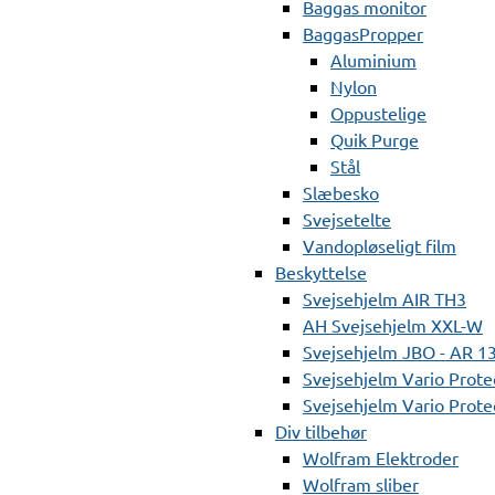
Baggas monitor
BaggasPropper
Aluminium
Nylon
Oppustelige
Quik Purge
Stål
Slæbesko
Svejsetelte
Vandopløseligt film
Beskyttelse
Svejsehjelm AIR TH3
AH Svejsehjelm XXL-W
Svejsehjelm JBO - AR 1
Svejsehjelm Vario Prote
Svejsehjelm Vario Protec
Div tilbehør
Wolfram Elektroder
Wolfram sliber