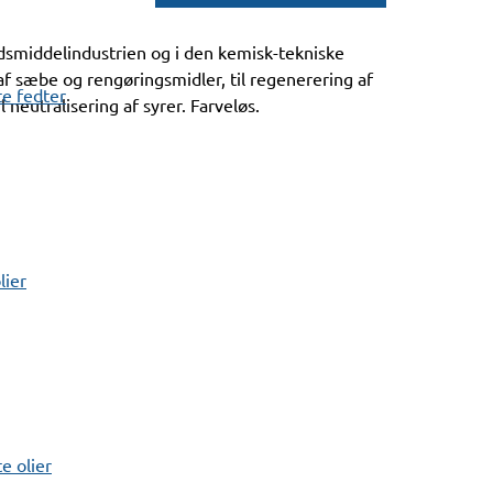
dsmiddelindustrien og i den kemisk-tekniske
ng af sæbe og rengøringsmidler, til regenerering af
e fedter
neutralisering af syrer. Farveløs.
lier
 olier