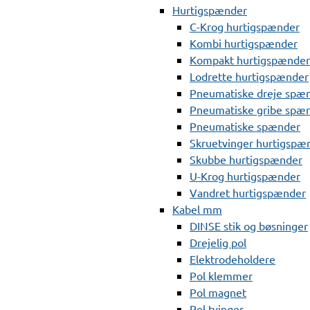
Hurtigspænder
C-Krog hurtigspænder
Kombi hurtigspænder
Kompakt hurtigspænder
Lodrette hurtigspænder
Pneumatiske dreje spæ
Pneumatiske gribe spæ
Pneumatiske spænder
Skruetvinger hurtigspæ
Skubbe hurtigspænder
U-Krog hurtigspænder
Vandret hurtigspænder
Kabel mm
DINSE stik og bøsninger
Drejelig pol
Elektrodeholdere
Pol klemmer
Pol magnet
Pol tvinger