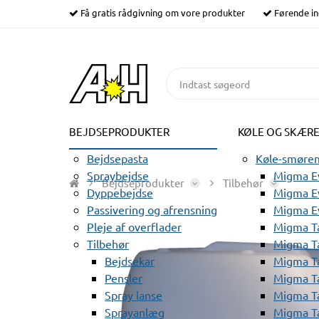
Få gratis rådgivning om vore produkter
Førende in
BEJDSEPRODUKTER
KØLE OG SKÆR
Bejdsepasta
Køle-smørem
Spraybejdse
Migma Ev
Bejdseprodukter
Tilbehør
Dyppebejdse
Migma Ev
Passivering og afrensning
Migma E
Pleje af overflader
Migma T
Tilbehør
Migma T
Bejdsekar
Migma T
Pensler
Migma T
Spray lanse
Migma T
Sprayanlæg
Migma T