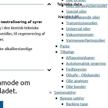
Tekniske data
Olier på spray/aerosoler
Special olier
Weight
1.05
Sukkerløsende olier
neutralisering af syrer
Transmissionsolier
 i den kemisk-tekniske
Universal olier
smidler, til regenerering af
Vakuumpumper
er.
Varmeoverføringsolier
Pasta
ke alkalibestandige
Tilbehør
Aftapningshaner
Autotomatisk smørring
Fedtpresser
Oilsafe - Oliekander
Olie analyser
anmode om
Olie kander
ladet.
Svejseudstyr
Baggas udstyr
Backing tape