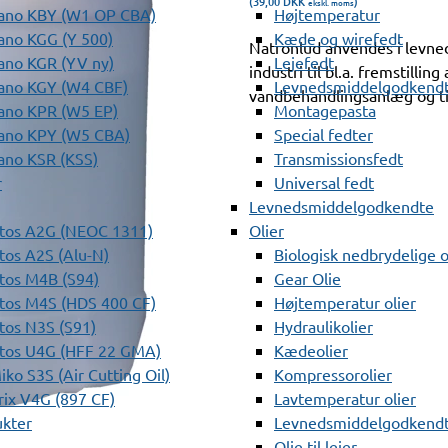
(39,00
DKK
)
ekskl. moms
ano KBY (W1 OP CBA)
Højtemperatur
ano KGG (Y 500)
Kæde og wirefedt
Natronlud anvendes i levne
ano KGR (YV ny)
Lejefedt
industri til bl.a. fremstilli
ano KGY (W4 CBF)
Levnedsmiddelgodkendt
vandbehandlingsanlæg og til 
ano KPR (W5 EP)
Montagepasta
ano KPY (W5 CBA)
Special fedter
ano KSR (KSS)
Transmissionsfedt
r
Universal fedt
Levnedsmiddelgodkendte
tos A2G (NEOC 1311)
Olier
os A2S (Alu-N)
Biologisk nedbrydelige o
tos M4B (S94)
Gear Olie
tos M4S (HDS 400 CF)
Højtemperatur olier
os N3S (S91)
Hydraulikolier
tos U4G (HFF 22 GMA)
Kædeolier
ko S3S (Air Cutting Oil)
Kompressorolier
ix V4G (897 CF)
Lavtemperatur olier
ukter
Levnedsmiddelgodkendte
Olie til lejer