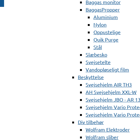
Baggas monitor
BaggasPropper
Aluminium
Nylon
Oppustelige
Quik Purge
Stål
Slæbesko
Svejsetelte
Vandopløseligt film
Beskyttelse
Svejsehjelm AIR TH3
AH Svejsehjelm XXL-W
Svejsehjelm JBO - AR 1
Svejsehjelm Vario Prote
Svejsehjelm Vario Protec
Div tilbehør
Wolfram Elektroder
Wolfram sliber