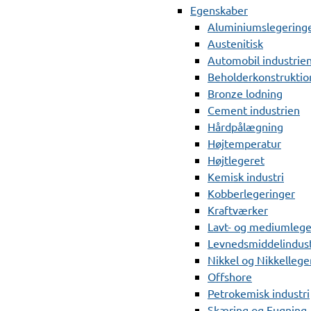
Egenskaber
Aluminiumslegering
Austenitisk
Automobil industrie
Beholderkonstruktio
Bronze lodning
Cement industrien
Hårdpålægning
Højtemperatur
Højtlegeret
Kemisk industri
Kobberlegeringer
Kraftværker
Lavt- og mediumlege
Levnedsmiddelindust
Nikkel og Nikkellege
Offshore
Petrokemisk industri
Skæring og Fugning