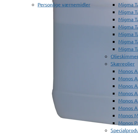
Personlige værnemidler
Migma T
Migma T
Migma T
Migma T
Migma T
Migma T
Migma T
Olieskimme
Skæreolier
Monos A
Monos At
Monos A
Monos A
Monos At
Monos A
Monos Mi
Monos Pr
Specialprod