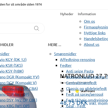
den for sit område siden 1974
Nyheder
Information
Om os
Firmaoplysni
Nyttige links
Handelsbeting
About us
EMIDLER
MERE ...
idler
Smøremidler
io KGY (DK 12)
Affedtning-rensning
io KSR (SKS)
Fedter
vio KSY (NBK)
Anti seize Pasta
NATRONLUD 27,7%
ano DGR (Kompakt YV)
Biologisk nedbrydelige 
ano DGY (Kompakt V)
Centralsmørefedt
Varenummer:
FN 99110
ano DSG (W2 OP CBA)
Chassis og glidelejefedt
Skaffevare
ano DSR (W2 OP)
Fedt på spray/aerosol
ano DSY (W2 OP CBF)
Fedt til høje omdrejning
48,75
DKK
inkl. mom
ano KBG (W1 OP)
Gear - Fedt