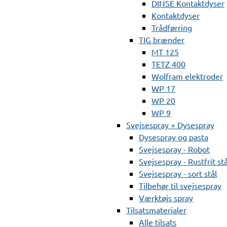
DINSE Kontaktdyser
Kontaktdyser
Trådførring
TIG brænder
MT 125
TETZ 400
Wolfram elektroder
WP 17
WP 20
WP 9
Svejsespray + Dysespray
Dysespray og pasta
Svejsespray - Robot
Svejsespray - Rustfrit stå
Svejsespray - sort stål
Tilbehør til svejsespray
Værktøjs spray
Tilsatsmaterialer
Alle tilsats