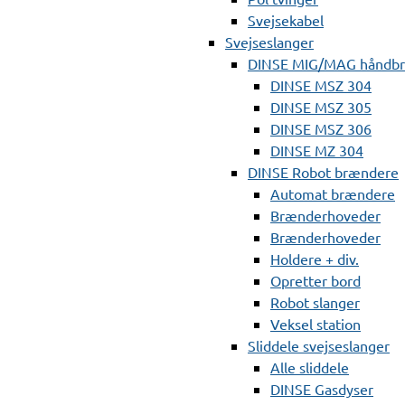
Svejsekabel
Svejseslanger
DINSE MIG/MAG håndb
DINSE MSZ 304
DINSE MSZ 305
DINSE MSZ 306
DINSE MZ 304
DINSE Robot brændere
Automat brændere
Brænderhoveder
Brænderhoveder
Holdere + div.
Opretter bord
Robot slanger
Veksel station
Sliddele svejseslanger
Alle sliddele
DINSE Gasdyser