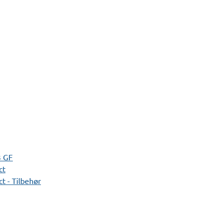
3 GF
ct
t - Tilbehør